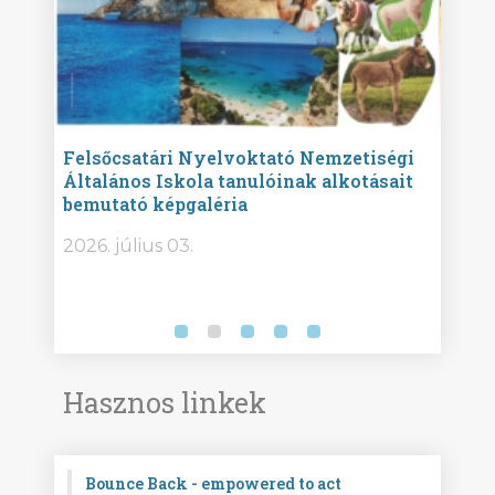
ise
Felsőcsatári Nyelvoktató Nemzetiségi
Győr
Általános Iskola tanulóinak alkotásait
Isko
bemutató képgaléria
képg
bor -
2026. július 03.
2026.
Hasznos linkek
Bounce Back - empowered to act