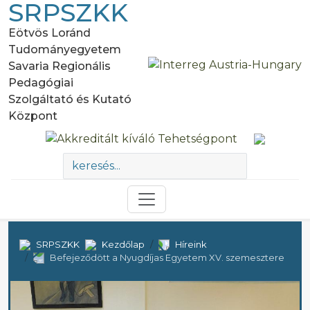
SRPSZKK
Eötvös Loránd
Tudományegyetem
Savaria Regionális
Pedagógiai
Szolgáltató és Kutató
Központ
SRPSZKK
Kezdőlap
Híreink
Befejeződött a Nyugdíjas Egyetem XV. szemesztere