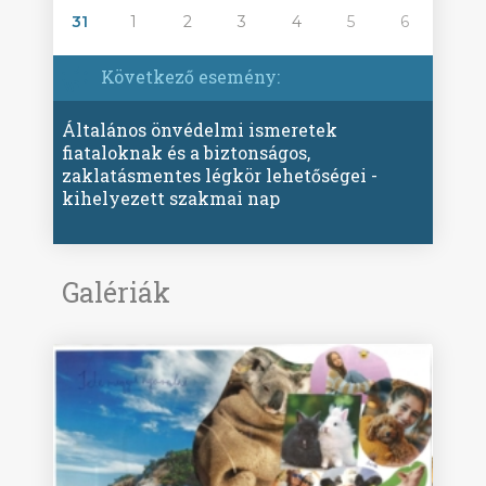
31
1
2
3
4
5
6
Következő esemény:
Általános önvédelmi ismeretek
fiataloknak és a biztonságos,
zaklatásmentes légkör lehetőségei -
kihelyezett szakmai nap
Galériák