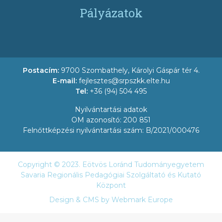
Pályázatok
Postacím:
9700 Szombathely, Károlyi Gáspár tér 4.
E-mail:
fejlesztes@srpszkk.elte.hu
Tel:
+36 (94) 504 495
Nyilvántartási adatok
OM azonosító: 200 851
Felnőttképzési nyilvántartási szám: B/2021/000476
Copyright © 2023. Eötvös Loránd Tudományegyetem
Savaria Regionális Pedagógiai Szolgáltató és Kutató
Központ
Design & CMS by
Webmark Europe