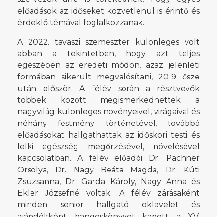
előadások az időseket közvetlenül is érintő és
érdeklő témával foglalkozzanak.
A 2022. tavaszi szemeszter különleges volt
abban a tekintetben, hogy azt teljes
egészében az eredeti módon, azaz jelenléti
formában sikerült megvalósítani, 2019 ősze
után először. A félév során a résztvevők
többek között megismerkedhettek a
nagyvilág különleges növényeivel, virágaival és
néhány festmény történetével, továbbá
előadásokat hallgathattak az időskori testi és
lelki egészség megőrzésével, növelésével
kapcsolatban. A félév előadói Dr. Pachner
Orsolya, Dr. Nagy Beáta Magda, Dr. Kúti
Zsuzsanna, Dr. Garda Károly, Nagy Anna és
Ekler Józsefné voltak. A félév zárásaként
minden senior hallgató oklevelet és
ajándékként hangoskönyvet kapott a XV.