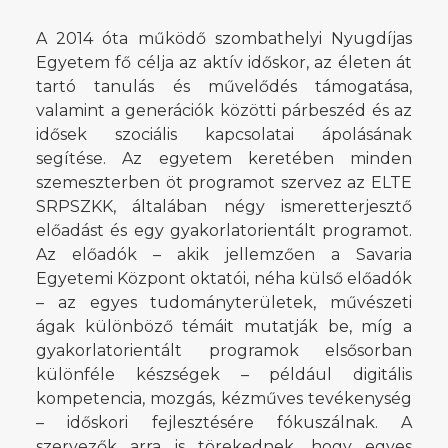
A 2014 óta működő szombathelyi Nyugdíjas
Egyetem fő célja az aktív időskor, az életen át
tartó tanulás és művelődés támogatása,
valamint a generációk közötti párbeszéd és az
idősek szociális kapcsolatai ápolásának
segítése. Az egyetem keretében minden
szemeszterben öt programot szervez az ELTE
SRPSZKK, általában négy ismeretterjesztő
előadást és egy gyakorlatorientált programot.
Az előadók – akik jellemzően a Savaria
Egyetemi Központ oktatói, néha külső előadók
– az egyes tudományterületek, művészeti
ágak különböző témáit mutatják be, míg a
gyakorlatorientált programok elsősorban
különféle készségek – például digitális
kompetencia, mozgás, kézműves tevékenység
– időskori fejlesztésére fókuszálnak. A
szervezők arra is törekednek, hogy egyes