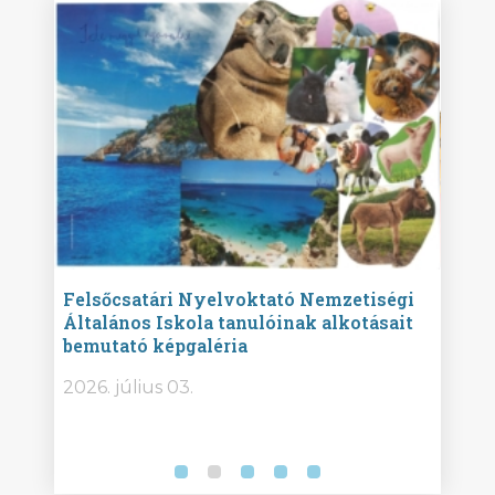
ise
Felsőcsatári Nyelvoktató Nemzetiségi
Győr
Általános Iskola tanulóinak alkotásait
Isko
bemutató képgaléria
képg
bor -
2026. július 03.
2026.