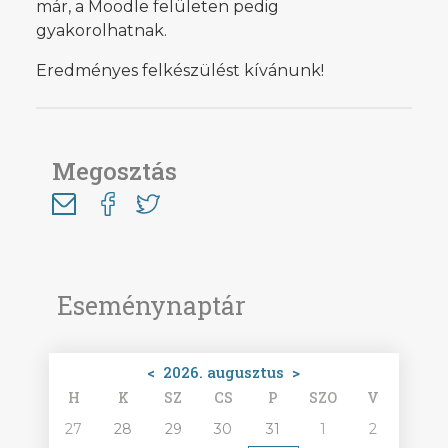
már, a Moodle felületen pedig
gyakorolhatnak.
Eredményes felkészülést kívánunk!
Megosztás
Eseménynaptár
<
2026. augusztus
>
H
K
SZ
CS
P
SZO
V
27
28
29
30
31
1
2