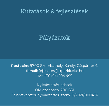
Kutatások & fejlesztések
Pályázatok
Postacím:
9700 Szombathely, Károlyi Gáspár tér 4.
E-mail:
fejlesztes@srpszkk.elte.hu
Tel:
+36 (94) 504 495
Nyilvántartási adatok
OM azonosító: 200 851
Felnőttképzési nyilvántartási szám: B/2021/000476