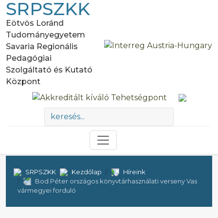
SRPSZKK
Eötvös Loránd
Tudományegyetem
Savaria Regionális
Pedagógiai
Szolgáltató és Kutató
Központ
SRPSZKK
Kezdőlap
Híreink
Bod Péter országos könyvtárhasználati verseny Vas
vármegyei forduló