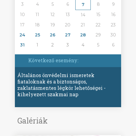
3
4
5
6
8
9
7
10
11
12
13
15
16
14
17
18
19
20
21
22
23
24
25
26
27
28
29
30
31
1
2
3
4
5
6
Következő esemény:
Általános önvédelmi ismeretek
fiataloknak és a biztonságos,
zaklatásmentes légkör lehetőségei -
kihelyezett szakmai nap
Galériák