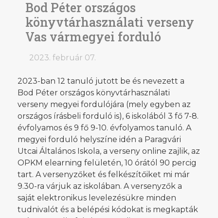
Bod Péter országos
könyvtárhasználati verseny
Vas vármegyei forduló
2023. február 07.
2023-ban 12 tanuló jutott be és nevezett a
Bod Péter országos könyvtárhasználati
verseny megyei fordulójára (mely egyben az
országos írásbeli forduló is), 6 iskolából 3 fő 7-8.
évfolyamos és 9 fő 9-10. évfolyamos tanuló. A
megyei forduló helyszíne idén a Paragvári
Utcai Általános Iskola, a verseny online zajlik, az
OPKM elearning felületén, 10 órától 90 percig
tart. A versenyzőket és felkészítőiket mi már
9.30-ra várjuk az iskolában. A versenyzők a
saját elektronikus levelezésükre minden
tudnivalót és a belépési kódokat is megkapták