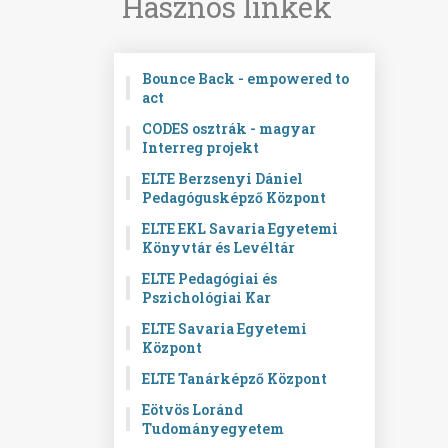
Hasznos linkek
Bounce Back - empowered to
act
CODES osztrák - magyar
Interreg projekt
ELTE Berzsenyi Dániel
Pedagógusképző Központ
ELTE EKL Savaria Egyetemi
Könyvtár és Levéltár
ELTE Pedagógiai és
Pszichológiai Kar
ELTE Savaria Egyetemi
Központ
ELTE Tanárképző Központ
Eötvös Loránd
Tudományegyetem