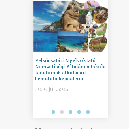
ine
Felsőcsatári Nyelvoktató
Győrvár
e durch
Nemzetiségi Általános Iskola
Általán
metország –
tanulóinak alkotásait
Iskola 
etországban)
bemutató képgaléria
bemutat
t nyelvi
2026.
2026. július 03.
2026. jú