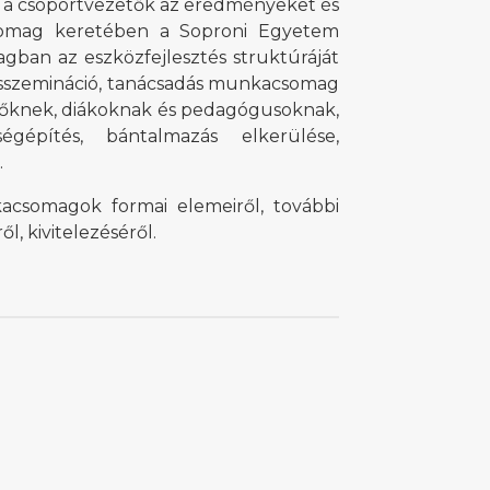
a csoportvezetők az eredményeket és
somag keretében a Soproni Egyetem
ban az eszközfejlesztés struktúráját
disszemináció, tanácsadás munkacsomag
ülőknek, diákoknak és pedagógusoknak,
égépítés, bántalmazás elkerülése,
.
acsomagok formai elemeiről, további
l, kivitelezéséről.