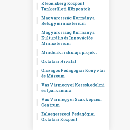
Klebelsberg Központ
Tankerületi Központok
Magyarország Kormánya
Belügyminisztérium
Magyarország Kormánya
Kulturális és Innovációs
Minisztérium
Mindenki iskolája projekt
Oktatási Hivatal
Országos Pedagógiai Könyvtár
és Múzeum
Vas Vármegyei Kereskedelmi
és Iparkamara
Vas Vármegyei Szakképzési
Centrum
Zalaegerszegi Pedagógiai
Oktatási Központ