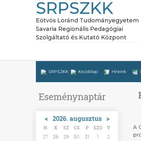
SRPSZKK
Eötvös Loránd Tudományegyetem
Savaria Regionális Pedagógiai
Szolgáltató és Kutató Központ
SRPSZKK
Kezdőlap
Híreink
Eseménynaptár
<
2026. augusztus
>
A 
H
K
SZ
CS
P
SZO
V
pr
27
28
29
30
31
1
2