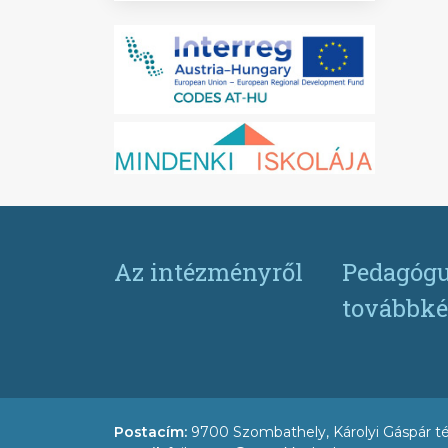
Az intézményről
Pedagógu
továbbké
Postacím:
9700 Szombathely, Károlyi Gáspár té