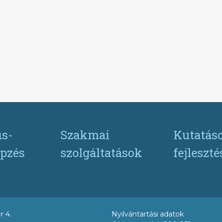
s-
Szakmai
Kutatás
pzés
szolgáltatások
fejleszt
r 4.
Nyilvántartási adatok