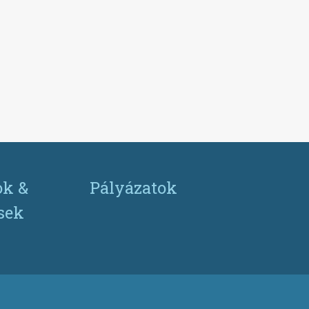
ok &
Pályázatok
ések