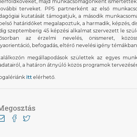
mérföldköveket, majd munkacsomagonként ismertették 
további terveket. PP5 partnerként az első munkac
dagógiai kutatását támogatjuk, a második munkacsomag
 belső határidőket megalapoztuk, a harmadik, képzés, 
dig szeptemberig 45 képzési alkalmat szervezett le sz
sősorban az érzelmi nevelés, önismeret, közöss
yaorientáció, befogadás, eltérő nevelési igény témákban
találkozón megállapodások születtek az egyes munk
adatairól, a határon átnyúló közös programok tervezésérő
pgalériánk
itt
elérhető.
Megosztás