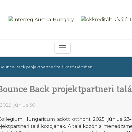
Bounce Back projektpartneri találkozó Bécsben
Bounce Back projektpartneri tal
2025. június 30.
Collegium Hungaricum adott otthont 2025. június 23
ojektpartneri találkozójának. A találkozón a menedzsme