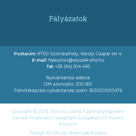
Pályázatok
Postacím:
9700 Szombathely, Károlyi Gáspár tér 4.
E-mail:
fejlesztes@srpszkk.elte.hu
Tel:
+36 (94) 504 495
Nyilvántartási adatok
OM azonosító: 200 851
Felnőttképzési nyilvántartási szám: B/2021/000476
Copyright © 2023. Eötvös Loránd Tudományegyetem
Savaria Regionális Pedagógiai Szolgáltató és Kutató
Központ
Design & CMS by
Webmark Europe