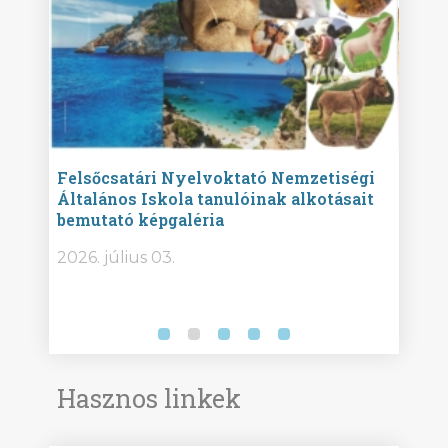
ise
Felsőcsatári Nyelvoktató Nemzetiségi
Győr
Általános Iskola tanulóinak alkotásait
Isko
bemutató képgaléria
képg
bor -
2026. július 03.
2026.
Hasznos linkek