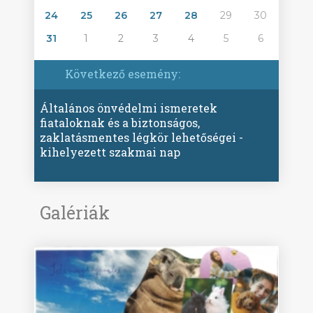
24
25
26
27
28
29
30
31
1
2
3
4
5
6
Következő esemény:
Általános önvédelmi ismeretek
fiataloknak és a biztonságos,
zaklatásmentes légkör lehetőségei -
kihelyezett szakmai nap
Galériák