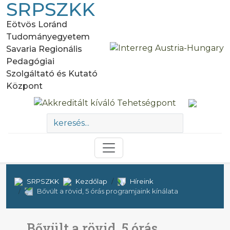
SRPSZKK
Eötvös Loránd
Tudományegyetem
Savaria Regionális
Pedagógiai
Szolgáltató és Kutató
Központ
SRPSZKK
Kezdőlap
Híreink
Bővült a rövid, 5 órás programjaink kínálata
Bővült a rövid, 5 órás