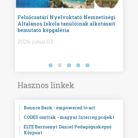
ise
Felsőcsatári Nyelvoktató Nemzetiségi
Győr
Általános Iskola tanulóinak alkotásait
Isko
bemutató képgaléria
képg
bor -
2026. július 03.
2026.
Hasznos linkek
Bounce Back - empowered to act
CODES osztrák - magyar Interreg projekt
ELTE Berzsenyi Dániel Pedagógusképző
Központ