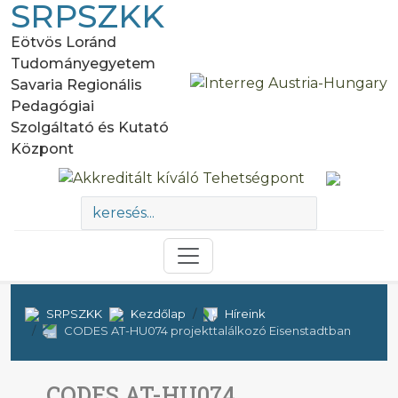
SRPSZKK
Eötvös Loránd
Tudományegyetem
Savaria Regionális
Pedagógiai
Szolgáltató és Kutató
Központ
SRPSZKK
Kezdőlap
Híreink
CODES AT-HU074 projekttalálkozó Eisenstadtban
CODES AT-HU074