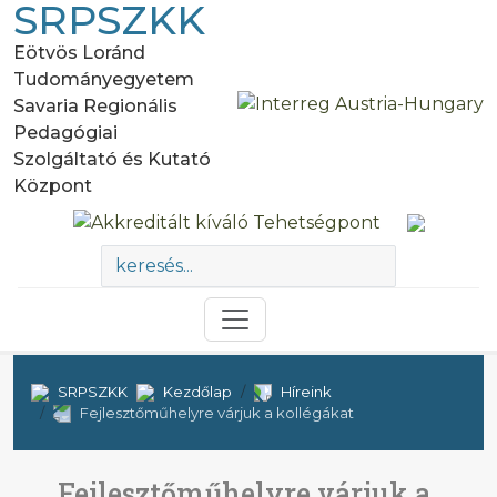
SRPSZKK
Eötvös Loránd
Tudományegyetem
Savaria Regionális
Pedagógiai
Szolgáltató és Kutató
Központ
SRPSZKK
Kezdőlap
Híreink
Fejlesztőműhelyre várjuk a kollégákat
Fejlesztőműhelyre várjuk a