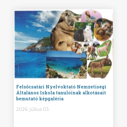
ise
Felsőcsatári Nyelvoktató Nemzetiségi
Győr
Általános Iskola tanulóinak alkotásait
Isko
bemutató képgaléria
képg
bor -
2026. július 03.
2026.