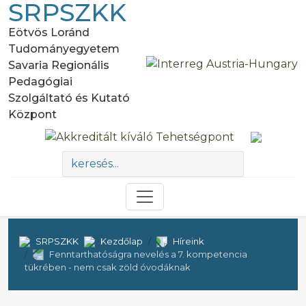
SRPSZKK
Eötvös Loránd
Tudományegyetem
Savaria Regionális
Pedagógiai
Szolgáltató és Kutató
Központ
SRPSZKK
Kezdőlap
Híreink
Fenntarthatóságra nevelés a 7. kompetencia
tükrében - nem csak zöld óvodáknak