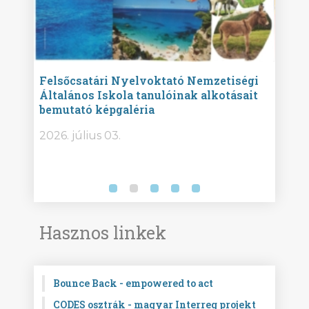
ise
Felsőcsatári Nyelvoktató Nemzetiségi
Győr
Általános Iskola tanulóinak alkotásait
Isko
bemutató képgaléria
képg
bor -
2026. július 03.
2026.
Hasznos linkek
Bounce Back - empowered to act
CODES osztrák - magyar Interreg projekt