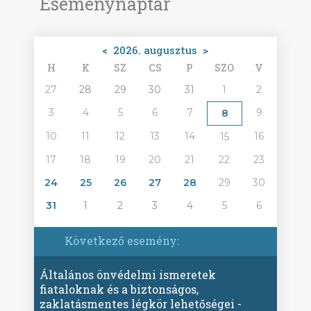
Eseménynaptár
<
2026. augusztus
>
H
K
SZ
CS
P
SZO
V
27
28
29
30
31
1
2
3
4
5
6
7
9
8
10
11
12
13
14
16
15
17
18
19
20
21
22
23
24
25
26
27
28
29
30
31
1
2
3
4
5
6
Következő esemény:
Általános önvédelmi ismeretek
fiataloknak és a biztonságos,
zaklatásmentes légkör lehetőségei -