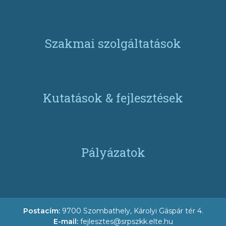
Szakmai szolgáltatások
Kutatások & fejlesztések
Pályázatok
Postacím:
9700 Szombathely, Károlyi Gáspár tér 4.
E-mail:
fejlesztes@srpszkk.elte.hu