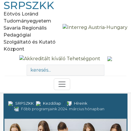
SRPSZKK
Eötvös Loránd
Tudományegyetem
Savaria Regionális
Pedagógiai
Szolgáltató és Kutató
Központ
SRPSZKK
Kezdőlap
Híreink
Főbb programjaink 2024. március hónapban