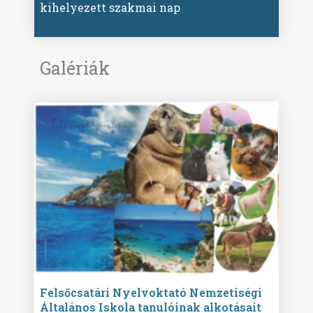
kihelyezett szakmai nap
Galériák
ise
Felsőcsatári Nyelvoktató Nemzetiségi
Győr
Általános Iskola tanulóinak alkotásait
Isko