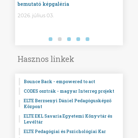
bemutató képgaléria
képg
bor -
2026. július 03.
2026.
Hasznos linkek
Bounce Back - empowered to act
CODES osztrák - magyar Interreg projekt
ELTE Berzsenyi Dániel Pedagógusképző
Központ
ELTE EKL Savaria Egyetemi Könyvtár és
Levéltár
ELTE Pedagógiai és Pszichológiai Kar