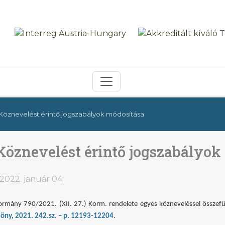
Köznevelést érintő jogszabályok módosítása
Köznevelést érintő jogszabályok
2022. január 04.
ormány 790/2021. (XII. 27.) Korm. rendelete egyes közneveléssel összef
löny, 2021. 242.sz. – p. 12193-12204.