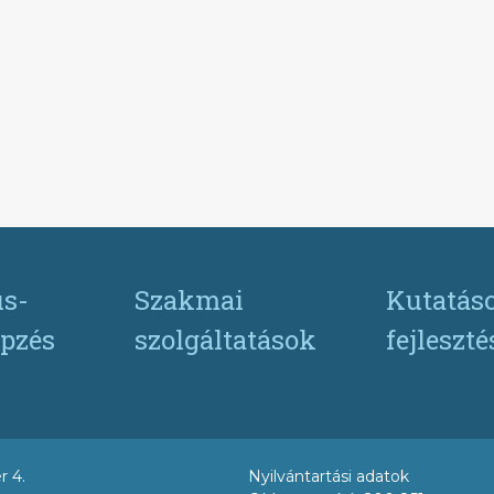
s-
Szakmai
Kutatás
pzés
szolgáltatások
fejleszt
r 4.
Nyilvántartási adatok