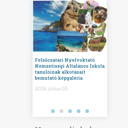
ine
Felsőcsatári Nyelvoktató
Győrvár
e durch
Nemzetiségi Általános Iskola
Általán
metország –
tanulóinak alkotásait
Iskola 
etországban)
bemutató képgaléria
bemutat
t nyelvi
2026.
2026. július 03.
2026. jú