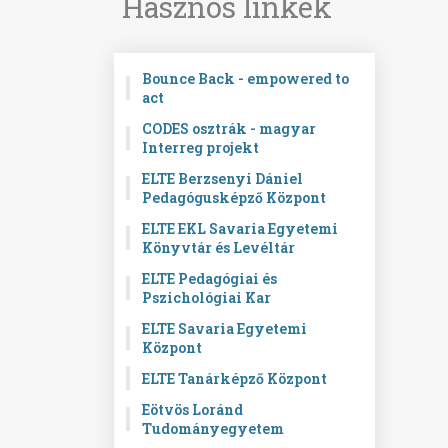
Hasznos linkek
Bounce Back - empowered to
act
CODES osztrák - magyar
Interreg projekt
ELTE Berzsenyi Dániel
Pedagógusképző Központ
ELTE EKL Savaria Egyetemi
Könyvtár és Levéltár
ELTE Pedagógiai és
Pszichológiai Kar
ELTE Savaria Egyetemi
Központ
ELTE Tanárképző Központ
Eötvös Loránd
Tudományegyetem