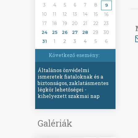
3
4
5
6
7
8
9
10
11
12
13
14
15
16
17
18
19
20
21
22
23
24
25
26
27
28
29
30
31
1
2
3
4
5
6
Következő esemény:
Általános önvédelmi
ismeretek fiataloknak és a
biztonságos, zaklatásmentes
légkör lehetőségei -
kihelyezett szakmai nap
Galériák