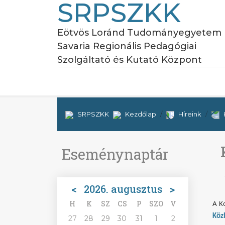
SRPSZKK
Eötvös Loránd Tudományegyetem
Savaria Regionális Pedagógiai
Szolgáltató és Kutató Központ
SRPSZKK
Kezdőlap
Híreink
Eseménynaptár
<
2026. augusztus
>
H
K
SZ
CS
P
SZO
V
A K
Köz
27
28
29
30
31
1
2