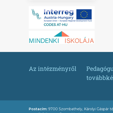
Az intézményről
Pedagógu
továbbké
Postacím:
9700 Szombathely, Károlyi Gáspár té