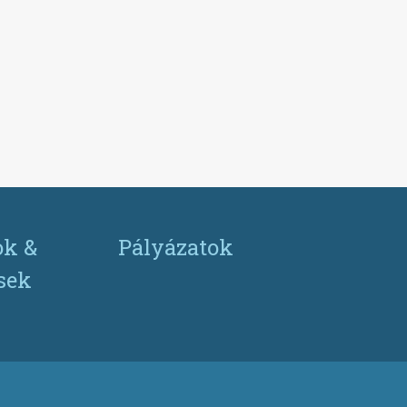
ok &
Pályázatok
ések