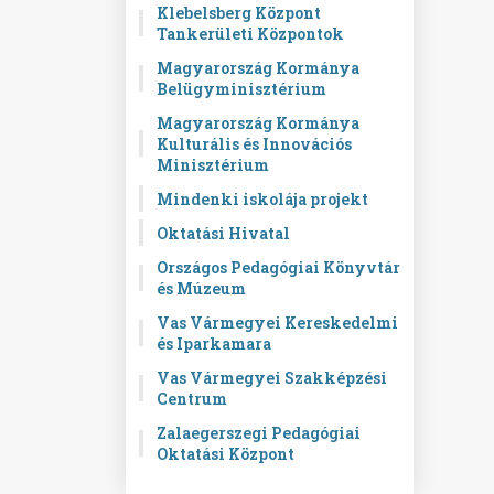
Klebelsberg Központ
Tankerületi Központok
Magyarország Kormánya
Belügyminisztérium
Magyarország Kormánya
Kulturális és Innovációs
Minisztérium
Mindenki iskolája projekt
Oktatási Hivatal
Országos Pedagógiai Könyvtár
és Múzeum
Vas Vármegyei Kereskedelmi
és Iparkamara
Vas Vármegyei Szakképzési
Centrum
Zalaegerszegi Pedagógiai
Oktatási Központ