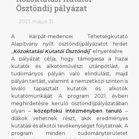
Ösztöndíj pályázat
2021. május 31.
A Kárpát-medencei Tehetségkutató
Alapítvány nyílt ösztöndíjpályázatot hirdet
„
Közoktatási Kutatói Ösztöndíj
” elnyerésére.
A pályázat célja, hogy támogassa a hazai
kutatói és alkotóművészi utánpótlást, a
tudományos pályán való elindulást, majd
pályán tartást, valamint a nemzetközi szinten is
kiváló tapasztalt kutatók és alkotók
kutatómunkáját. A program 2021. évben
meghirdetésre kerülő ösztöndíjpályázatában
olyan –
középfokú intézményben tanuló
–
diákok vehetnek részt, akik eredményes
kutatási és alkotói tevékenységet folytatnak. A
program minden tudományterületet