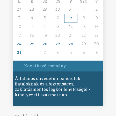
H
K
SZ
CS
P
SZO
V
27
28
29
30
31
1
2
3
4
5
6
8
9
7
10
11
12
13
15
16
14
17
18
19
20
21
22
23
24
25
26
27
28
29
30
31
1
2
3
4
5
6
Következő esemény:
Általános önvédelmi ismeretek
fiataloknak és a biztonságos,
zaklatásmentes légkör lehetőségei -
kihelyezett szakmai nap