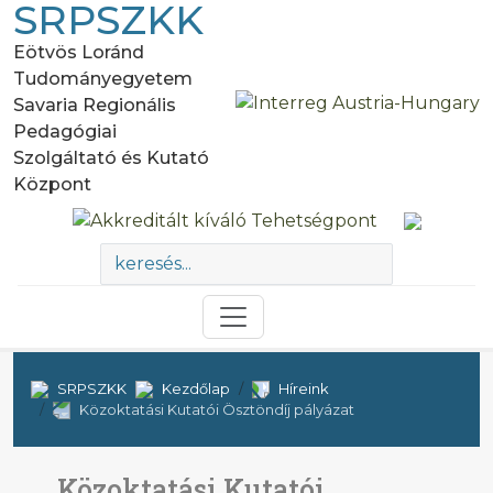
SRPSZKK
Eötvös Loránd
Tudományegyetem
Savaria Regionális
Pedagógiai
Szolgáltató és Kutató
Központ
SRPSZKK
Kezdőlap
Híreink
Közoktatási Kutatói Ösztöndíj pályázat
Közoktatási Kutatói