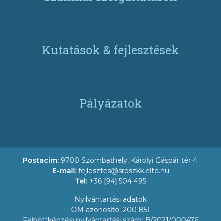
Kutatások & fejlesztések
Pályázatok
Postacím:
9700 Szombathely, Károlyi Gáspár tér 4.
E-mail:
fejlesztes@srpszkk.elte.hu
Tel:
+36 (94) 504 495
Nyilvántartási adatok
OM azonosító: 200 851
Felnőttképzési nyilvántartási szám: B/2021/000476