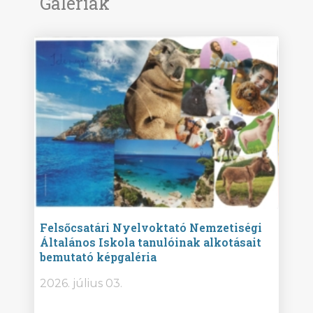
Galériák
ise
Felsőcsatári Nyelvoktató Nemzetiségi
Győr
Általános Iskola tanulóinak alkotásait
Isko
bemutató képgaléria
képg
bor -
2026. július 03.
2026.