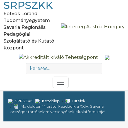
SRPSZKK
Eötvös Loránd
Tudományegyetem
Savaria Regionális
Pedagógiai
Szolgáltató és Kutató
Központ
SRPSZKK
Kezdőlap
Híreink
Ma délután 14 órától kezdődik a XXIV. Savaria
országos történelem versenyének iskolai fordulója!