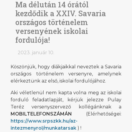
Ma délután 14 órától
kezdődik a XXIV. Savaria
országos történelem
versenyének iskolai
fordulója!
2023. január 10.
Köszönjük, hogy diákjaikkal neveztek a Savaria
országos történelem versenyre, amelynek
elérkeztünk az első, iskolai fordulójához.
Aki véletlenül nem kapta volna meg az iskolai
forduló feladatlapját, kérjük jelezze Pulay
Teréz versenyszervező kollégánknak a
MOBILTELEFONSZÁMÁN
(Elérhetőségei:
https://www.srpszkk.hu/az-
intezmenyrol/munkatarsak
) !