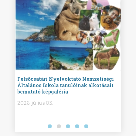
ise
Felsőcsatári Nyelvoktató Nemzetiségi
Győr
Általános Iskola tanulóinak alkotásait
Isko
bemutató képgaléria
képg
bor -
2026. július 03.
2026.