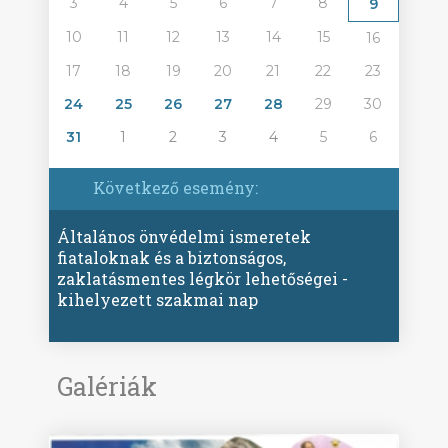
3
4
5
6
7
8
9
10
11
12
13
14
15
16
17
18
19
20
21
22
23
24
25
26
27
28
29
30
31
1
2
3
4
5
6
Következő esemény:
Általános önvédelmi ismeretek
fiataloknak és a biztonságos,
zaklatásmentes légkör lehetőségei -
kihelyezett szakmai nap
Galériák