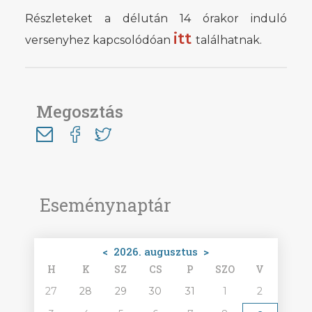
Részleteket a délután 14 órakor induló
itt
versenyhez kapcsolódóan
találhatnak.
Megosztás
Eseménynaptár
<
2026. augusztus
>
H
K
SZ
CS
P
SZO
V
27
28
29
30
31
1
2