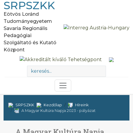
SRPSZKK
Eötvös Loránd
Tudományegyetem
Savaria Regionális
Pedagógiai
Szolgáltató és Kutató
Központ
SRPSZKK
Kezdőlap
Híreink
A Magyar Kultúra Napja 2023 - pályázat
A Magyar Kultúra Napja