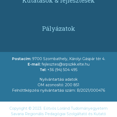
Kutatások & fejlesztések
Pályázatok
Postacím:
9700 Szombathely, Károlyi Gáspár tér 4.
E-mail:
fejlesztes@srpszkk.elte.hu
Tel:
+36 (94) 504 495
Nyilvántartási adatok
OM azonosító: 200 851
Felnőttképzési nyilvántartási szám: B/2021/000476
Copyright © 2023. Eötvös Loránd Tudományegyetem
Savaria Regionális Pedagógiai Szolgáltató és Kutató