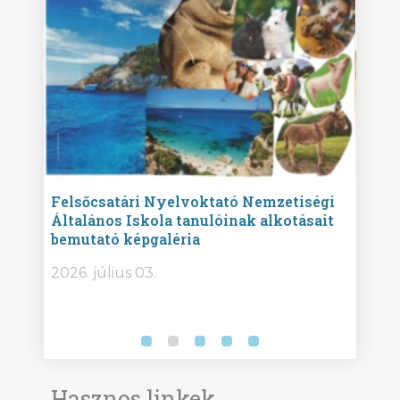
ise
Felsőcsatári Nyelvoktató Nemzetiségi
Győr
Általános Iskola tanulóinak alkotásait
Isko
bemutató képgaléria
képg
bor -
2026. július 03.
2026.
Hasznos linkek