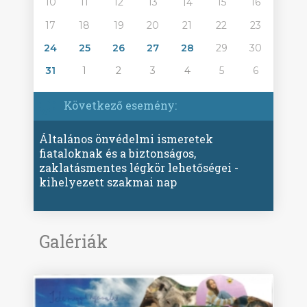
10
11
12
13
15
16
14
17
18
19
20
21
22
23
24
25
26
27
28
29
30
31
1
2
3
4
5
6
Következő esemény:
Általános önvédelmi ismeretek
fiataloknak és a biztonságos,
zaklatásmentes légkör lehetőségei -
kihelyezett szakmai nap
Galériák