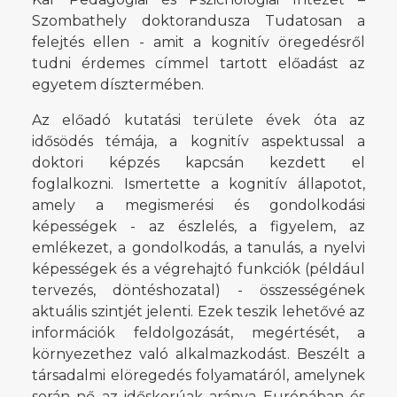
Szombathely doktorandusza Tudatosan a
felejtés ellen - amit a kognitív öregedésről
tudni érdemes címmel tartott előadást az
egyetem dísztermében.
Az előadó kutatási területe évek óta az
idősödés témája, a kognitív aspektussal a
doktori képzés kapcsán kezdett el
foglalkozni. Ismertette a kognitív állapotot,
amely a megismerési és gondolkodási
képességek - az észlelés, a figyelem, az
emlékezet, a gondolkodás, a tanulás, a nyelvi
képességek és a végrehajtó funkciók (például
tervezés, döntéshozatal) - összességének
aktuális szintjét jelenti. Ezek teszik lehetővé az
információk feldolgozását, megértését, a
környezethez való alkalmazkodást. Beszélt a
társadalmi elöregedés folyamatáról, amelynek
során nő az időskorúak aránya Európában és