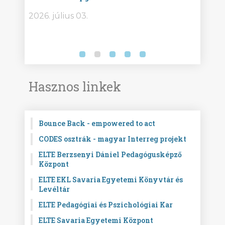
bor -
2026. július 03.
2026.
Hasznos linkek
Bounce Back - empowered to act
CODES osztrák - magyar Interreg projekt
ELTE Berzsenyi Dániel Pedagógusképző
Központ
ELTE EKL Savaria Egyetemi Könyvtár és
Levéltár
ELTE Pedagógiai és Pszichológiai Kar
ELTE Savaria Egyetemi Központ