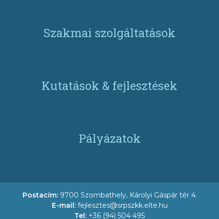
Szakmai szolgáltatások
Kutatások & fejlesztések
Pályázatok
Postacím:
9700 Szombathely, Károlyi Gáspár tér 4.
E-mail:
fejlesztes@srpszkk.elte.hu
Tel:
+36 (94) 504 495