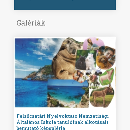
Galériák
ise
Felsőcsatári Nyelvoktató Nemzetiségi
Győr
Általános Iskola tanulóinak alkotásait
Isko
bemutató képgaléria
képg