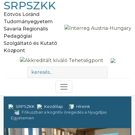
SRPSZKK
Eötvös Loránd
Tudományegyetem
Savaria Regionális
Pedagógiai
Szolgáltató és Kutató
Központ
SRPSZKK
Kezdőlap
Híreink
Fókuszban a kognitív öregedés a Nyugdíjas
Egyetemen