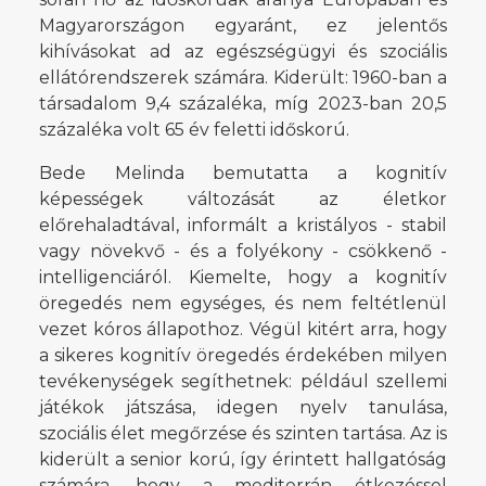
Magyarországon egyaránt, ez jelentős
kihívásokat ad az egészségügyi és szociális
ellátórendszerek számára. Kiderült: 1960-ban a
társadalom 9,4 százaléka, míg 2023-ban 20,5
százaléka volt 65 év feletti időskorú.
Bede Melinda bemutatta a kognitív
képességek változását az életkor
előrehaladtával, informált a kristályos - stabil
vagy növekvő - és a folyékony - csökkenő -
intelligenciáról. Kiemelte, hogy a kognitív
öregedés nem egységes, és nem feltétlenül
vezet kóros állapothoz. Végül kitért arra, hogy
a sikeres kognitív öregedés érdekében milyen
tevékenységek segíthetnek: például szellemi
játékok játszása, idegen nyelv tanulása,
szociális élet megőrzése és szinten tartása. Az is
kiderült a senior korú, így érintett hallgatóság
számára, hogy a mediterrán étkezéssel