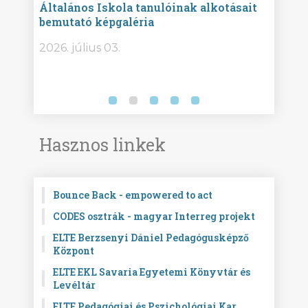
Általános Iskola tanulóinak alkotásait
Isko
bemutató képgaléria
képg
bor -
2026. július 03.
2026.
Hasznos linkek
Bounce Back - empowered to act
CODES osztrák - magyar Interreg projekt
ELTE Berzsenyi Dániel Pedagógusképző
Központ
ELTE EKL Savaria Egyetemi Könyvtár és
Levéltár
ELTE Pedagógiai és Pszichológiai Kar