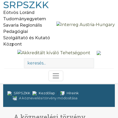
SRPSZKK
Eötvös Loránd
Tudományegyetem
Savaria Regionális
Pedagógiai
Szolgáltató és Kutató
Központ
SRPSZKK
Kezdőlap
Híreink
A köznevelési törvény módosítása
A köznevelési törvény