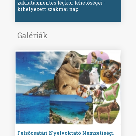
zaklatásmentes légkör lehetőségei -
kihelyezett szakmai nap
Galériák
ise
Felsőcsatári Nyelvoktató Nemzetiségi
Győr