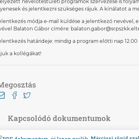
elyezett nevelőtestületi programok szervezése is folyam
yenesek és jelentkezni szükséges rájuk. A kínálatot a me
elentkezés módja e-mail küldése a jelentkező nevével,
vével Balaton Gábor címére: balaton.gabor@srpszkk.el
elentkezés határideje: mindig a program előtti nap 12.00 
juk a kollégákat!
Megosztás
Márciusi rövid sz