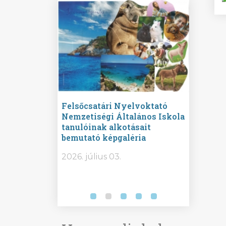
ine
Felsőcsatári Nyelvoktató
Győrvár
e durch
Nemzetiségi Általános Iskola
Általán
metország –
tanulóinak alkotásait
Iskola 
etországban)
bemutató képgaléria
bemutat
t nyelvi
2026.
2026. július 03.
2026. jú