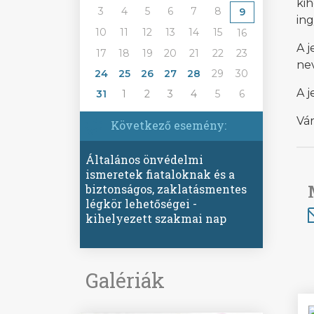
kih
3
4
5
6
7
8
9
ing
10
11
12
13
14
15
16
A j
17
18
19
20
21
22
23
ne
24
25
26
27
28
29
30
A j
31
1
2
3
4
5
6
Vár
Következő esemény:
Általános önvédelmi
ismeretek fiataloknak és a
biztonságos, zaklatásmentes
légkör lehetőségei -
kihelyezett szakmai nap
Galériák