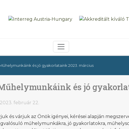
Műhelymunkáink és jó gyakorlataink 2023. március
Műhelymunkáink és jó gyakorlat
2023. február 22.
juk és várjuk az Önök igényei, kérései alapján megszer
gvalósuló műhelymunkákra, jó gyakorlatokra, műhelyso