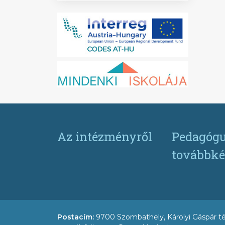
Az intézményről
Pedagógu
továbbké
Postacím:
9700 Szombathely, Károlyi Gáspár té