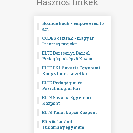
Hasznos linkek
Bounce Back - empowered to
act
CODES osztrák - magyar
Interreg projekt
ELTE Berzsenyi Dániel
Pedagógusképző Központ
ELTE EKL Savaria Egyetemi
Könyvtár és Levéltár
ELTE Pedagógiai és
Pszichológiai Kar
ELTE Savaria Egyetemi
Központ
ELTE Tanárképző Központ
Eötvös Loránd
Tudományegyetem