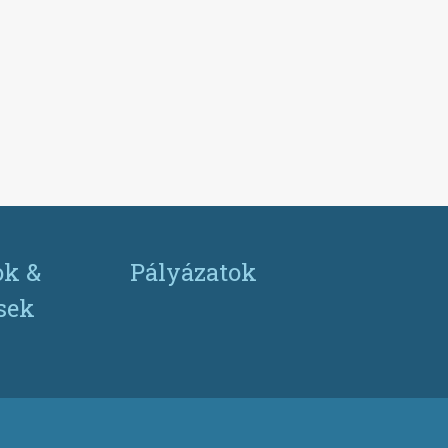
ok &
Pályázatok
ések