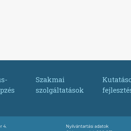
s-
Szakmai
Kutatás
pzés
szolgáltatások
fejleszt
r 4.
Nyilvántartási adatok