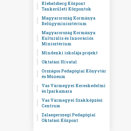
Klebelsberg Központ
Tankerületi Központok
Magyarország Kormánya
Belügyminisztérium
Magyarország Kormánya
Kulturális és Innovációs
Minisztérium
Mindenki iskolája projekt
Oktatási Hivatal
Országos Pedagógiai Könyvtár
és Múzeum
Vas Vármegyei Kereskedelmi
és Iparkamara
Vas Vármegyei Szakképzési
Centrum
Zalaegerszegi Pedagógiai
Oktatási Központ