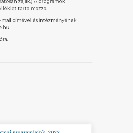
atosan zajlik.) A programok
lléklet tartalmazza.
 e-mail címével és intézményének
te.hu
óra.
akmai programjaink_2023