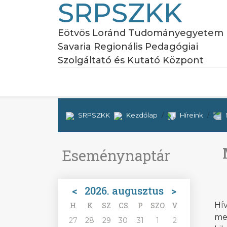
SRPSZKK
Eötvös Loránd Tudományegyetem
Savaria Regionális Pedagógiai
Szolgáltató és Kutató Központ
SRPSZKK
Kezdőlap
Híreink
Eseménynaptár
<
2026. augusztus
>
Hív
H
K
SZ
CS
P
SZO
V
me
27
28
29
30
31
1
2