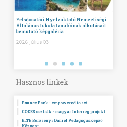
ise
Felsőcsatári Nyelvoktató Nemzetiségi
Győr
Általános Iskola tanulóinak alkotásait
Isko
bemutató képgaléria
képg
bor -
2026. július 03.
2026.
Hasznos linkek
Bounce Back - empowered to act
CODES osztrák - magyar Interreg projekt
ELTE Berzsenyi Dániel Pedagógusképző
Központ