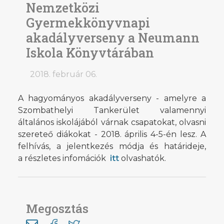
Nemzetközi
Gyermekkönyvnapi
akadályverseny a Neumann
Iskola Könyvtárában
2018. február 06.
A hagyományos akadályverseny - amelyre a
Szombathelyi Tankerület valamennyi
általános iskolájából várnak csapatokat, olvasni
szereteő diákokat - 2018. április 4-5-én lesz. A
felhívás, a jelentkezés módja és határideje,
a részletes infomációk
itt
olvashatók.
Megosztás