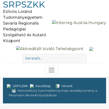
SRPSZKK
Eötvös Loránd
Tudományegyetem
Savaria Regionális
Pedagógiai
Szolgáltató és Kutató
Központ
SRPSZKK
Kezdőlap
Híreink
Nemzetközi Gyermekkönyvnapi akadályverseny a
Neumann Iskola Könyvtárában