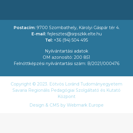
Postacím:
9700 Szombathely, Károlyi Gáspár tér 4.
E-mail:
fejlesztes@srpszkk.elte.hu
Tel:
+36 (94) 504 495
Nyilvántartási adatok
OM azonosító: 200 851
Felnőttképzési nyilvántartási szám: B/2021/000476
Copyright © 2023. Eötvös Loránd Tudományegyetem
Savaria Regionális Pedagógiai Szolgáltató és Kutató
Központ
Design & CMS by
Webmark Europe