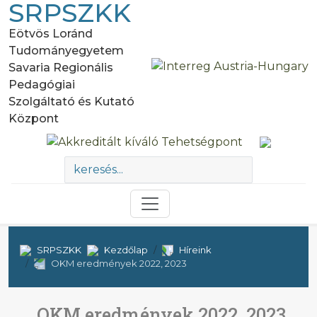
SRPSZKK
Eötvös Loránd
Tudományegyetem
Savaria Regionális
Pedagógiai
Szolgáltató és Kutató
Központ
SRPSZKK
Kezdőlap
Híreink
OKM eredmények 2022, 2023
OKM eredmények 2022, 2023