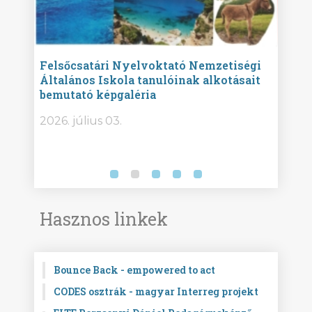
ise
Felsőcsatári Nyelvoktató Nemzetiségi
Győr
Általános Iskola tanulóinak alkotásait
Isko
bemutató képgaléria
képg
bor -
2026. július 03.
2026.
Hasznos linkek
Bounce Back - empowered to act
CODES osztrák - magyar Interreg projekt