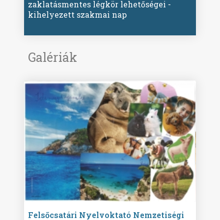
zaklatásmentes légkör lehetőségei -
kihelyezett szakmai nap
Galériák
ise
Felsőcsatári Nyelvoktató Nemzetiségi
Győr