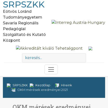
SRPSZKK
Eötvös Loránd
Tudományegyetem
Savaria Regionális
Pedagógiai
Szolgáltató és Kutató
Központ
SRPSZKK
Kezdőlap
Híreink
OKM mérések eredményei 2021
OKM mérések eredményei