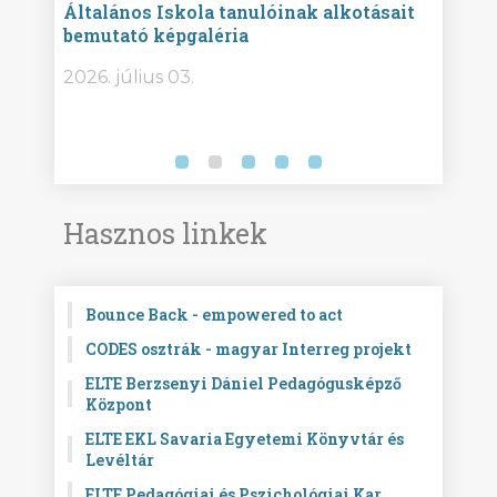
Általános Iskola tanulóinak alkotásait
Isko
bemutató képgaléria
képg
bor -
2026. július 03.
2026.
Hasznos linkek
Bounce Back - empowered to act
CODES osztrák - magyar Interreg projekt
ELTE Berzsenyi Dániel Pedagógusképző
Központ
ELTE EKL Savaria Egyetemi Könyvtár és
Levéltár
ELTE Pedagógiai és Pszichológiai Kar