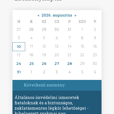
<
2026. augusztus
>
H
K
SZ
CS
P
SZO
V
27
28
29
30
31
1
2
3
4
5
6
7
8
9
11
12
13
14
15
16
10
18
19
20
21
22
23
17
24
25
26
27
28
29
30
31
1
2
3
4
5
6
Következő esemény:
Általános önvédelmi ismeretek
fiataloknak és a biztonságos,
zaklatásmentes légkör lehetőségei -
kihelyezett szakmai nap