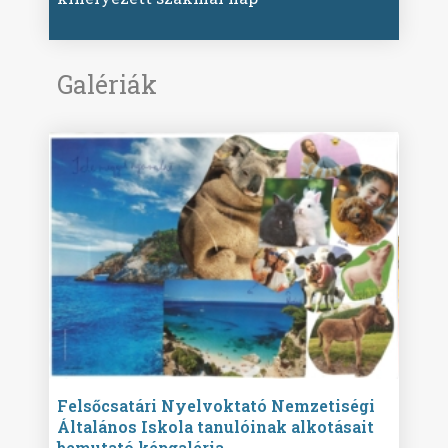
Galériák
ise
Felsőcsatári Nyelvoktató Nemzetiségi
Győr
Általános Iskola tanulóinak alkotásait
Isko
bemutató képgaléria
képg