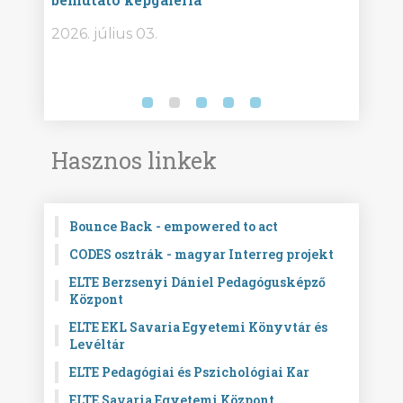
bor -
2026. július 03.
2026.
Hasznos linkek
Bounce Back - empowered to act
CODES osztrák - magyar Interreg projekt
ELTE Berzsenyi Dániel Pedagógusképző
Központ
ELTE EKL Savaria Egyetemi Könyvtár és
Levéltár
ELTE Pedagógiai és Pszichológiai Kar
ELTE Savaria Egyetemi Központ