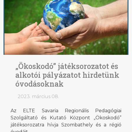
„Ökoskodó” játéksorozatot és
alkotói pályázatot hirdetünk
óvodásoknak
2023. március 08.
Az ELTE Savaria Regionális Pedagógiai
Szolgáltató és Kutató Központ „Ökoskodó”
játéksorozatra hívja Szombathely és a régió
óvodáit.