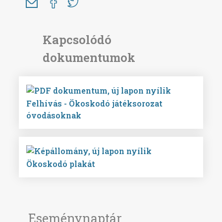
Felhívás - Ökoskodó játéksorozat
óvodásoknak
Ökoskodó plakát
Eseménynaptár