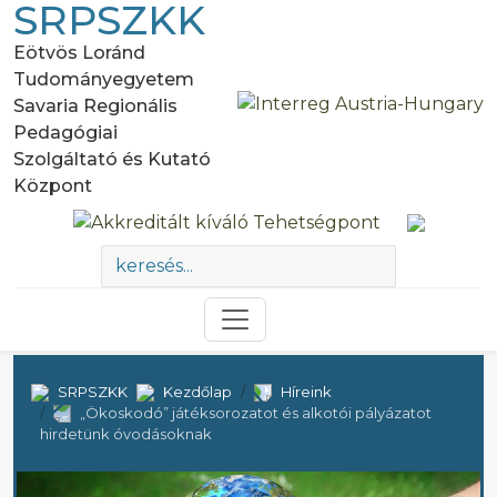
SRPSZKK
Eötvös Loránd
Tudományegyetem
Savaria Regionális
Pedagógiai
Szolgáltató és Kutató
Központ
SRPSZKK
Kezdőlap
Híreink
„Ökoskodó” játéksorozatot és alkotói pályázatot
hirdetünk óvodásoknak