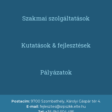
Szakmai szolgáltatások
Kutatások & fejlesztések
Pályázatok
Postacím:
9700 Szombathely, Károlyi Gáspár tér 4.
E-mail:
fejlesztes@srpszkk.elte.hu
Tel:
+36 (94) 504 495