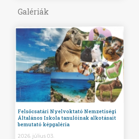
Galériák
ise
Felsőcsatári Nyelvoktató Nemzetiségi
Győr
Általános Iskola tanulóinak alkotásait
Isko
bemutató képgaléria
képg
bor -
2026. július 03.
2026.