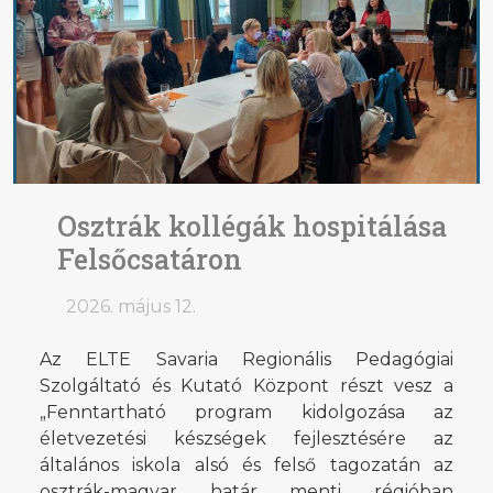
Osztrák kollégák hospitálása
Felsőcsatáron
2026. május 12.
Az ELTE Savaria Regionális Pedagógiai
Szolgáltató és Kutató Központ részt vesz a
„Fenntartható program kidolgozása az
életvezetési készségek fejlesztésére az
általános iskola alsó és felső tagozatán az
osztrák-magyar határ menti régióban