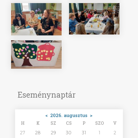
Eseménynaptár
<
2026. augusztus
>
H
K
SZ
CS
P
SZO
V
27
28
29
30
31
1
2