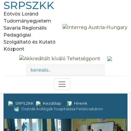
SRPSZKK
Eötvös Loránd
Tudományegyetem
Savaria Regionális
Pedagógiai
Szolgáltató és Kutató
Központ
SRPSZKK
Kezdőlap
Híreink
Osztrák kollégák hospitálása Felsőcsatáron