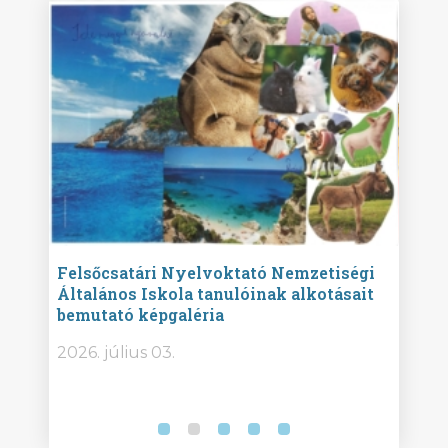
ise
Felsőcsatári Nyelvoktató Nemzetiségi
Győr
Általános Iskola tanulóinak alkotásait
Isko
bemutató képgaléria
képg
bor -
2026. július 03.
2026.