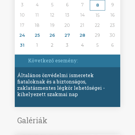
3
4
5
6
7
9
8
10
11
12
13
14
16
15
17
18
19
20
21
22
23
24
25
26
27
28
29
30
31
1
2
3
4
5
6
Következő esemény:
Általános önvédelmi ismeretek
fiataloknak és a biztonságos,
zaklatásmentes légkör lehetőségei -
kihelyezett szakmai nap
Galériák