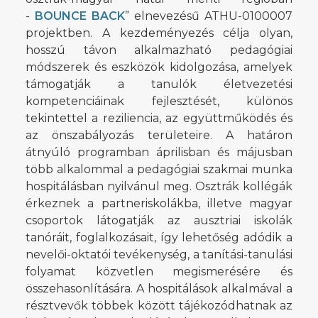
-
BOUNCE BACK
” elnevezésű ATHU-0100007
projektben. A kezdeményezés célja olyan,
hosszú távon alkalmazható pedagógiai
módszerek és eszközök kidolgozása, amelyek
támogatják a tanulók életvezetési
kompetenciáinak fejlesztését, különös
tekintettel a reziliencia, az együttműködés és
az önszabályozás területeire. A határon
átnyúló programban áprilisban és májusban
több alkalommal a pedagógiai szakmai munka
hospitálásban nyilvánul meg. Osztrák kollégák
érkeznek a partneriskolákba, illetve magyar
csoportok látogatják az ausztriai iskolák
tanóráit, foglalkozásait, így lehetőség adódik a
nevelői-oktatói tevékenység, a tanítási-tanulási
folyamat közvetlen megismerésére és
összehasonlítására. A hospitálások alkalmával a
résztvevők többek között tájékozódhatnak az