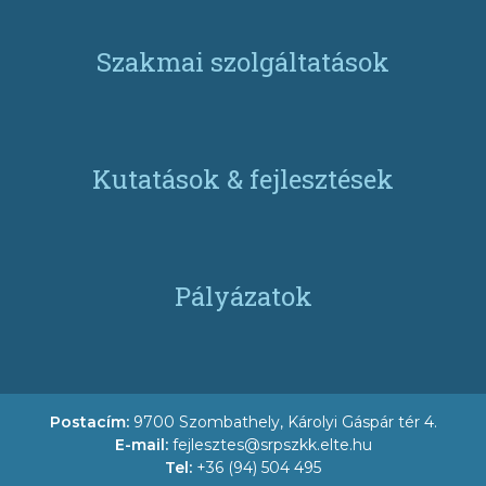
Szakmai szolgáltatások
Kutatások & fejlesztések
Pályázatok
Postacím:
9700 Szombathely, Károlyi Gáspár tér 4.
E-mail:
fejlesztes@srpszkk.elte.hu
Tel:
+36 (94) 504 495