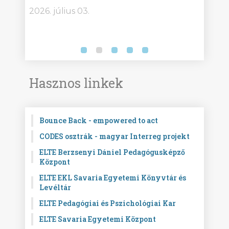
2026. július 03.
2026.
Hasznos linkek
Bounce Back - empowered to act
CODES osztrák - magyar Interreg projekt
ELTE Berzsenyi Dániel Pedagógusképző
Központ
ELTE EKL Savaria Egyetemi Könyvtár és
Levéltár
ELTE Pedagógiai és Pszichológiai Kar
ELTE Savaria Egyetemi Központ