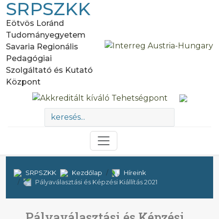
SRPSZKK
Eötvös Loránd
Tudományegyetem
Savaria Regionális
Pedagógiai
Szolgáltató és Kutató
Központ
SRPSZKK
Kezdőlap
Híreink
Pályaválasztási és Képzési Kiállítás 2021
Pályaválasztási és Képzési