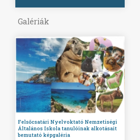
Galériák
ise
Felsőcsatári Nyelvoktató Nemzetiségi
Győr
Általános Iskola tanulóinak alkotásait
Isko
bemutató képgaléria
képg
bor -