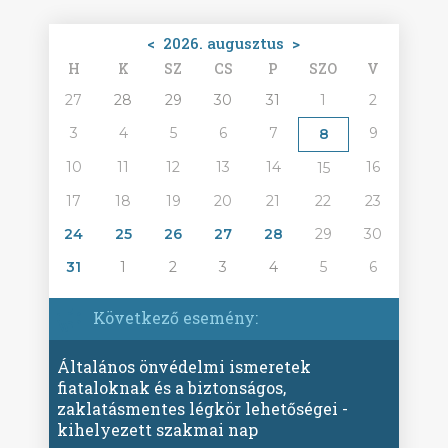
<
2026. augusztus
>
H
K
SZ
CS
P
SZO
V
27
28
29
30
31
1
2
3
4
5
6
7
9
8
10
11
12
13
14
16
15
17
18
19
20
21
22
23
24
25
26
27
28
29
30
31
1
2
3
4
5
6
Következő esemény:
Általános önvédelmi ismeretek
fiataloknak és a biztonságos,
zaklatásmentes légkör lehetőségei -
kihelyezett szakmai nap