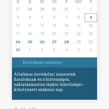
H
K
SZ
CS
P
SZO
V
27
28
29
30
31
1
2
3
4
5
6
7
8
9
10
11
12
13
14
15
16
17
18
19
20
21
22
23
24
25
26
27
28
29
30
31
1
2
3
4
5
6
Következő esemény:
Általános önvédelmi ismeretek
fiataloknak és a biztonságos,
zaklatásmentes légkör lehetőségei -
kihelyezett szakmai nap