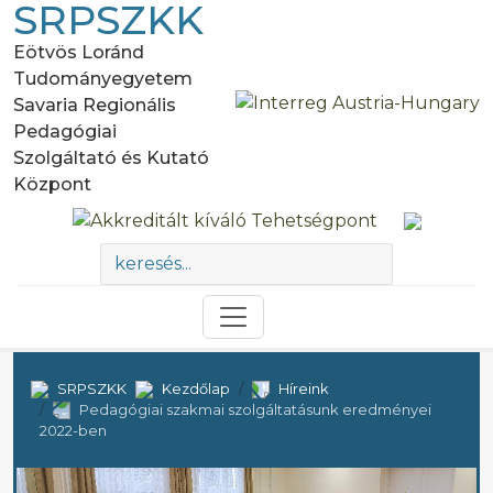
SRPSZKK
Eötvös Loránd
Tudományegyetem
Savaria Regionális
Pedagógiai
Szolgáltató és Kutató
Központ
SRPSZKK
Kezdőlap
Híreink
Pedagógiai szakmai szolgáltatásunk eredményei
2022-ben