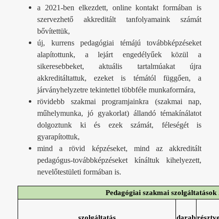
a 2021-ben elkezdett, online kontakt formában is
szervezhető akkreditált tanfolyamaink számát
bővítettük,
új, kurrens pedagógiai témájú továbbképzéseket
alapítottunk, a lejárt engedélyűek közül a
sikeresebbeket, aktuális tartalmúakat újra
akkreditáltattuk, ezeket is témától függően, a
járványhelyzetre tekintettel többféle munkaformára,
rövidebb szakmai programjainkra (szakmai nap,
műhelymunka, jó gyakorlat) állandó témakínálatot
dolgoztunk ki és ezek számát, féleségét is
gyarapítottuk,
mind a rövid képzéseket, mind az akkreditált
pedagógus-továbbképzéseket kínáltuk kihelyezett,
nevelőtestületi formában is.
Pedagógiai szakmai szolgáltatások
szolgáltatás
darab
résztv