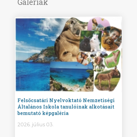
Galériák
ise
Felsőcsatári Nyelvoktató Nemzetiségi
Győr
Általános Iskola tanulóinak alkotásait
Isko
bemutató képgaléria
képg
bor -
2026. július 03.
2026.