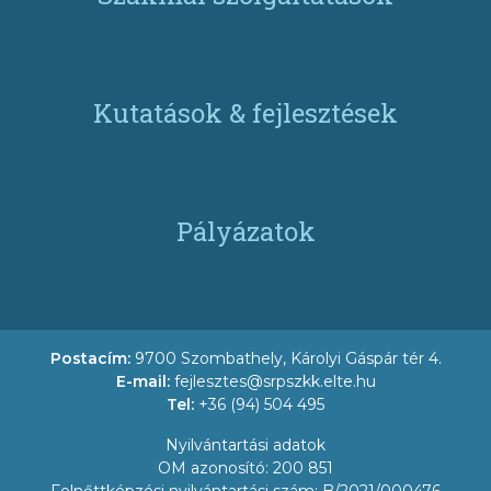
Kutatások & fejlesztések
Pályázatok
Postacím:
9700 Szombathely, Károlyi Gáspár tér 4.
E-mail:
fejlesztes@srpszkk.elte.hu
Tel:
+36 (94) 504 495
Nyilvántartási adatok
OM azonosító: 200 851
Felnőttképzési nyilvántartási szám: B/2021/000476