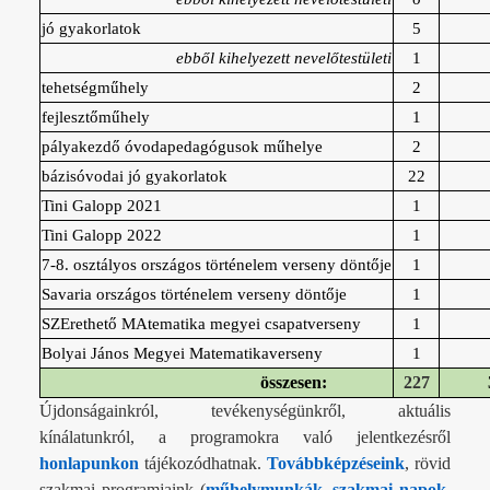
jó gyakorlatok
5
ebből kihelyezett nevelőtestületi
1
tehetségműhely
2
fejlesztőműhely
1
pályakezdő óvodapedagógusok műhelye
2
bázisóvodai jó gyakorlatok
22
Tini Galopp 2021
1
Tini Galopp 2022
1
7-8. osztályos országos történelem verseny döntője
1
Savaria országos történelem verseny döntője
1
SZErethető MAtematika megyei csapatverseny
1
Bolyai János Megyei Matematikaverseny
1
összesen:
227
Újdonságainkról, tevékenységünkről, aktuális
kínálatunkról, a programokra való jelentkezésről
honlapunkon
tájékozódhatnak.
Továbbképzéseink
, rövid
szakmai programjaink (
műhelymunkák
,
szakmai napok
,