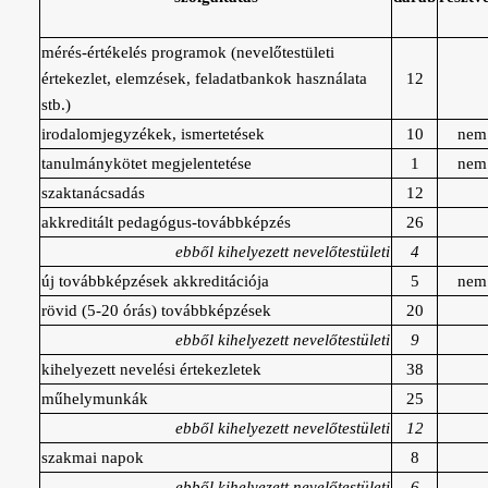
mérés-értékelés programok (nevelőtestületi
értekezlet, elemzések, feladatbankok használata
12
stb.)
irodalomjegyzékek, ismertetések
10
nem 
tanulmánykötet megjelentetése
1
nem 
szaktanácsadás
12
akkreditált pedagógus-továbbképzés
26
ebből kihelyezett nevelőtestületi
4
új továbbképzések akkreditációja
5
nem 
rövid (5-20 órás) továbbképzések
20
ebből kihelyezett nevelőtestületi
9
kihelyezett nevelési értekezletek
38
műhelymunkák
25
ebből kihelyezett nevelőtestületi
12
szakmai napok
8
ebből kihelyezett nevelőtestületi
6