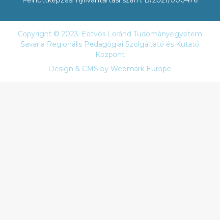
Copyright © 2023. Eötvös Loránd Tudományegyetem
Savaria Regionális Pedagógiai Szolgáltató és Kutató
Központ
Design & CMS by
Webmark Europe