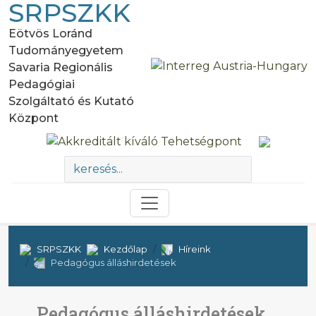
SRPSZKK
Eötvös Loránd
Tudományegyetem
Savaria Regionális
Pedagógiai
Szolgáltató és Kutató
Központ
SRPSZKK
Kezdőlap
Híreink
Pedagógus álláshirdetések
Pedagógus álláshirdetések