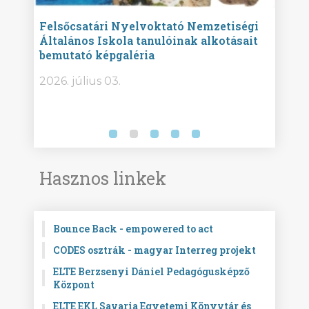
ise
Felsőcsatári Nyelvoktató Nemzetiségi
Győr
Általános Iskola tanulóinak alkotásait
Isko
bemutató képgaléria
képg
bor -
2026. július 03.
2026.
Hasznos linkek
Bounce Back - empowered to act
CODES osztrák - magyar Interreg projekt
ELTE Berzsenyi Dániel Pedagógusképző
Központ
ELTE EKL Savaria Egyetemi Könyvtár és