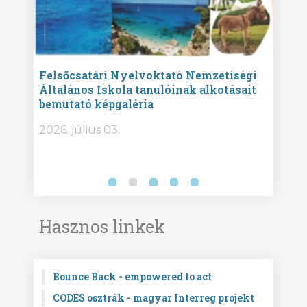
ise
Felsőcsatári Nyelvoktató Nemzetiségi
Győr
Általános Iskola tanulóinak alkotásait
Isko
bemutató képgaléria
képg
bor -
2026. július 03.
2026.
Hasznos linkek
Bounce Back - empowered to act
CODES osztrák - magyar Interreg projekt