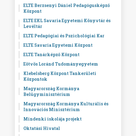
ELTE Berzsenyi Dániel Pedagógusképző
Központ
ELTE EKL Savaria Egyetemi Könyvtár és
Levéltár
ELTE Pedagógiai és Pszichológiai Kar
ELTE Savaria Egyetemi Központ
ELTE Tanárképző Központ
Eötvös Loránd Tudományegyetem
Klebelsberg Központ Tankerületi
Központok
Magyarország Kormánya
Belügyminisztérium
Magyarország Kormánya Kulturális és
Innovációs Minisztérium
Mindenki iskolája projekt
Oktatási Hivatal