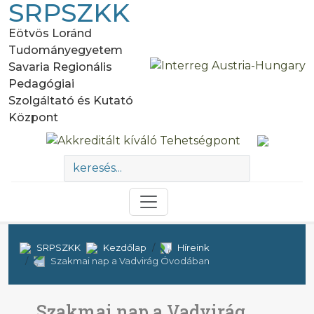
SRPSZKK
Eötvös Loránd
Tudományegyetem
Savaria Regionális
Pedagógiai
Szolgáltató és Kutató
Központ
SRPSZKK
Kezdőlap
Híreink
Szakmai nap a Vadvirág Óvodában
Szakmai nap a Vadvirág