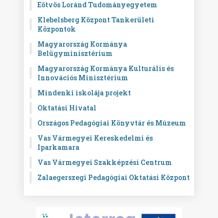
Eötvös Loránd Tudományegyetem
Klebelsberg Központ Tankerületi
Központok
Magyarország Kormánya
Belügyminisztérium
Magyarország Kormánya Kulturális és
Innovációs Minisztérium
Mindenki iskolája projekt
Oktatási Hivatal
Országos Pedagógiai Könyvtár és Múzeum
Vas Vármegyei Kereskedelmi és
Iparkamara
Vas Vármegyei Szakképzési Centrum
Zalaegerszegi Pedagógiai Oktatási Központ