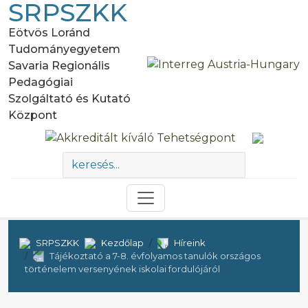
SRPSZKK
Eötvös Loránd
Tudományegyetem
Savaria Regionális
Pedagógiai
Szolgáltató és Kutató
Központ
SRPSZKK
Kezdőlap
Híreink
Tájékoztató a 7-8. évfolyamos tanulók országos
történelem versenyének iskolai fordulójáról