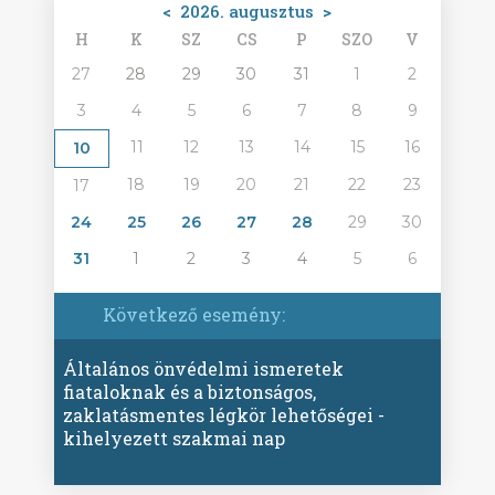
<
2026. augusztus
>
H
K
SZ
CS
P
SZO
V
27
28
29
30
31
1
2
3
4
5
6
7
8
9
11
12
13
14
15
16
10
18
19
20
21
22
23
17
24
25
26
27
28
29
30
31
1
2
3
4
5
6
Következő esemény:
Általános önvédelmi ismeretek
fiataloknak és a biztonságos,
zaklatásmentes légkör lehetőségei -
kihelyezett szakmai nap