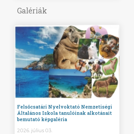
Galériák
ise
Felsőcsatári Nyelvoktató Nemzetiségi
Győr
Általános Iskola tanulóinak alkotásait
Isko
bemutató képgaléria
képg
bor -
2026. július 03.
2026.