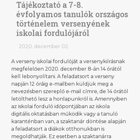
Tájékoztató a 7-8.
évfolyamos tanulók országos
történelem versenyének
iskolai fordulójáról
2020. december 02.
A verseny iskolai fordulóját a versenykiírásnak
megfelelően 2020. december 8-án 14 órától
kell lebonyolítani. A feladatsort a verseny
napján 12 óráig e-mailben küldjük meg a
nevezésben szereplő e-mail címre, de 14 órától
letölthető lesz a honlapunkról is. Amennyiben
az iskolai forduló időpontjában az iskola
digitális oktatásban működik vagy a tanuló
karanténban van, a szaktanár döntése alapján
a feladatsort a diákok otthonukban is
megoldhatják. Ez esetben a szaktanárra