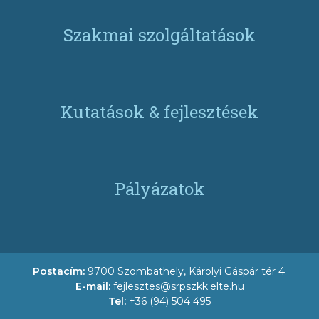
Szakmai szolgáltatások
Kutatások & fejlesztések
Pályázatok
Postacím:
9700 Szombathely, Károlyi Gáspár tér 4.
E-mail:
fejlesztes@srpszkk.elte.hu
Tel:
+36 (94) 504 495