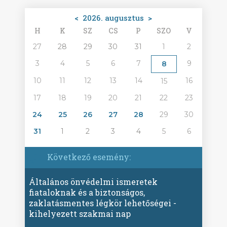
<
2026. augusztus
>
H
K
SZ
CS
P
SZO
V
27
28
29
30
31
1
2
3
4
5
6
7
9
8
10
11
12
13
14
16
15
17
18
19
20
21
22
23
24
25
26
27
28
29
30
31
1
2
3
4
5
6
Következő esemény:
Általános önvédelmi ismeretek
fiataloknak és a biztonságos,
zaklatásmentes légkör lehetőségei -
kihelyezett szakmai nap