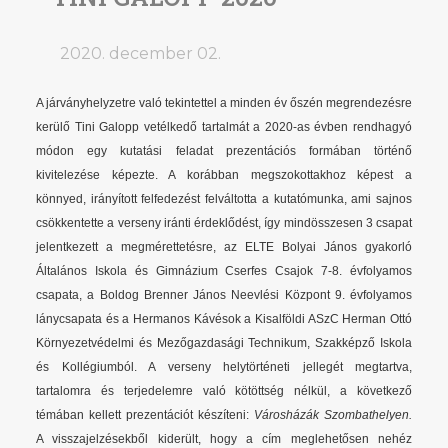
2020. december 02.
A járványhelyzetre való tekintettel a minden év őszén megrendezésre
kerülő Tini Galopp vetélkedő tartalmát a 2020-as évben rendhagyó
módon egy kutatási feladat prezentációs formában történő
kivitelezése képezte. A korábban megszokottakhoz képest a
könnyed, irányított felfedezést felváltotta a kutatómunka, ami sajnos
csökkentette a verseny iránti érdeklődést, így mindösszesen 3 csapat
jelentkezett a megmérettetésre, az ELTE Bolyai János gyakorló
Általános Iskola és Gimnázium Cserfes Csajok 7-8. évfolyamos
csapata, a Boldog Brenner János Neevlési Központ 9. évfolyamos
lánycsapata és a
Hermanos Kávésok a Kisalföldi ASzC Herman Ottó
Környezetvédelmi és Mezőgazdasági Technikum, Szakképző Iskola
és Kollégiumból
. A verseny helytörténeti jellegét megtartva,
tartalomra és terjedelemre való kötöttség nélkül, a következő
témában kellett prezentációt készíteni:
Városházák Szombathelyen.
A visszajelzésekből kiderült, hogy a cím meglehetősen nehéz