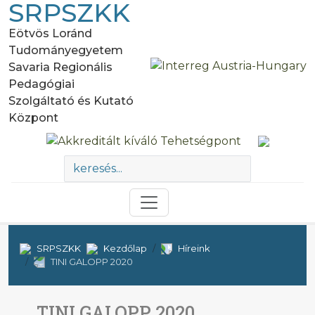
SRPSZKK
Eötvös Loránd
Tudományegyetem
Savaria Regionális
Pedagógiai
Szolgáltató és Kutató
Központ
SRPSZKK
Kezdőlap
Híreink
TINI GALOPP 2020
TINI GALOPP 2020