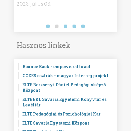
2026. július 03.
2026.
Hasznos linkek
Bounce Back - empowered to act
CODES osztrák - magyar Interreg projekt
ELTE Berzsenyi Dániel Pedagógusképző
Központ
ELTE EKL Savaria Egyetemi Könyvtár és
Levéltár
ELTE Pedagógiai és Pszichológiai Kar
ELTE Savaria Egyetemi Központ