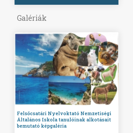
Galériák
ise
Felsőcsatári Nyelvoktató Nemzetiségi
Győr
Általános Iskola tanulóinak alkotásait
Isko
bemutató képgaléria
képg
bor -