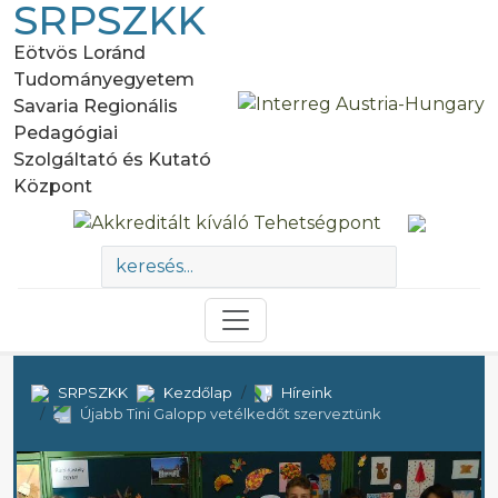
SRPSZKK
Eötvös Loránd
Tudományegyetem
Savaria Regionális
Pedagógiai
Szolgáltató és Kutató
Központ
SRPSZKK
Kezdőlap
Híreink
Újabb Tini Galopp vetélkedőt szerveztünk