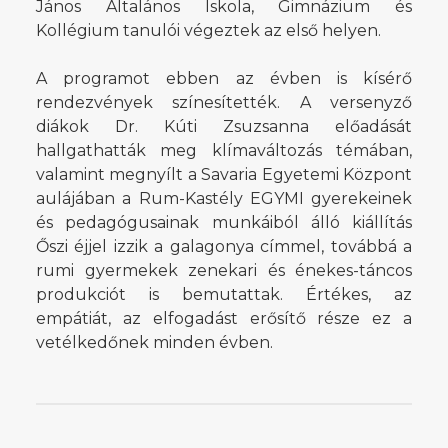
János Általános Iskola, Gimnázium és
Kollégium tanulói végeztek az első helyen.
A programot ebben az évben is kísérő
rendezvények színesítették. A versenyző
diákok Dr. Kúti Zsuzsanna előadását
hallgathatták meg klímaváltozás témában,
valamint megnyílt a Savaria Egyetemi Központ
aulájában a Rum-Kastély EGYMI gyerekeinek
és pedagógusainak munkáiból álló kiállítás
Őszi éjjel izzik a galagonya címmel, továbbá a
rumi gyermekek zenekari és énekes-táncos
produkciót is bemutattak. Értékes, az
empátiát, az elfogadást erősítő része ez a
vetélkedőnek minden évben.