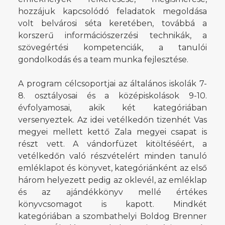
hozzájuk kapcsolódó feladatok megoldása
volt belvárosi séta keretében, továbbá a
korszerű információszerzési technikák, a
szövegértési kompetenciák, a tanulói
gondolkodás és a team munka fejlesztése.
A program célcsoportjai az általános iskolák 7-
8. osztályosai és a középiskolások 9-10.
évfolyamosai, akik két kategóriában
versenyeztek. Az idei vetélkedőn tizenhét Vas
megyei mellett kettő Zala megyei csapat is
részt vett. A vándorfüzet kitöltéséért, a
vetélkedőn való részvételért minden tanuló
emléklapot és könyvet, kategóriánként az első
három helyezett pedig az oklevél, az emléklap
és az ajándékkönyv mellé értékes
könyvcsomagot is kapott. Mindkét
kategóriában a szombathelyi Boldog Brenner