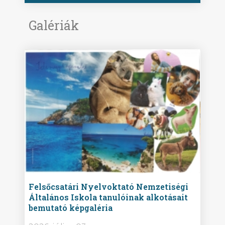
Galériák
ise
Felsőcsatári Nyelvoktató Nemzetiségi
Győr
Általános Iskola tanulóinak alkotásait
Isko
bemutató képgaléria
képg
bor -