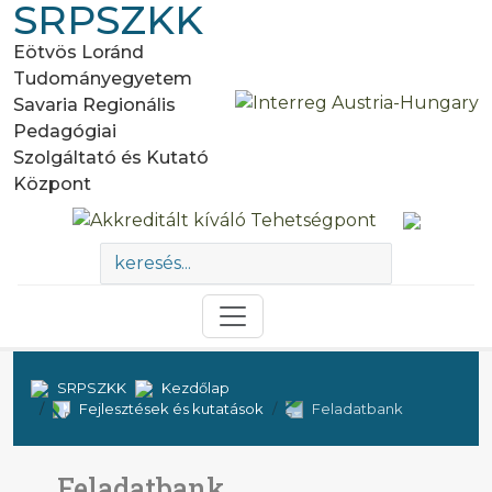
SRPSZKK
Eötvös Loránd
Tudományegyetem
Savaria Regionális
Pedagógiai
Szolgáltató és Kutató
Központ
SRPSZKK
Kezdőlap
Fejlesztések és kutatások
Feladatbank
Feladatbank