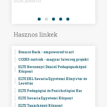
2026. július 03.
2026.
Hasznos linkek
Bounce Back - empowered to act
CODES osztrák - magyar Interreg projekt
ELTE Berzsenyi Dániel Pedagógusképző
Központ
ELTE EKL Savaria Egyetemi Könyvtár és
Levéltár
ELTE Pedagógiai és Pszichológiai Kar
ELTE Savaria Egyetemi Központ
ELTE Tanárképző Központ