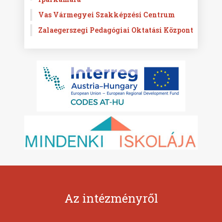
Vas Vármegyei Szakképzési Centrum
Zalaegerszegi Pedagógiai Oktatási Központ
Az intézményről