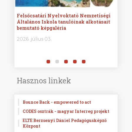
ise
Felsőcsatári Nyelvoktató Nemzetiségi
Győr
Általános Iskola tanulóinak alkotásait
Isko
bemutató képgaléria
képg
bor -
2026. július 03.
2026.
Hasznos linkek
Bounce Back - empowered to act
CODES osztrák - magyar Interreg projekt
ELTE Berzsenyi Dániel Pedagógusképző
Központ