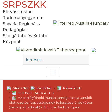
SRPSZKK
Eötvös Loránd
Tudományegyetem
Savaria Regionális
Pedagógiai
Szolgáltató és Kutató
Központ
SRPSZKK
Kezdőlap
Pályázatok
BOUNCE BACK AT-HU
Az osztályfőnöki munka támogatása a tanulók
életvezetési képességeinek fejlesztése érdekében
(pedagógusoknak) - Bounce Back program