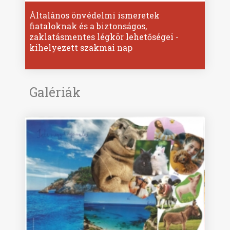
Általános önvédelmi ismeretek
fiataloknak és a biztonságos,
zaklatásmentes légkör lehetőségei -
kihelyezett szakmai nap
Galériák