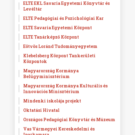
ELTE EKL Savaria Egyetemi Könyvtár és
Levéltár
ELTE Pedagógiai és Pszichológiai Kar
ELTE Savaria Egyetemi Központ
ELTE Tanárképző Központ
Eötvös Loránd Tudományegyetem
Klebelsberg Központ Tankerületi
Központok
Magyarország Kormánya
Belügyminisztérium
Magyarország Kormánya Kulturális és
Innovációs Minisztérium
Mindenki iskolája projekt
Oktatási Hivatal
Országos Pedagógiai Könyvtár és Múzeum
Vas Vármegyei Kereskedelmi és
Iparkamara