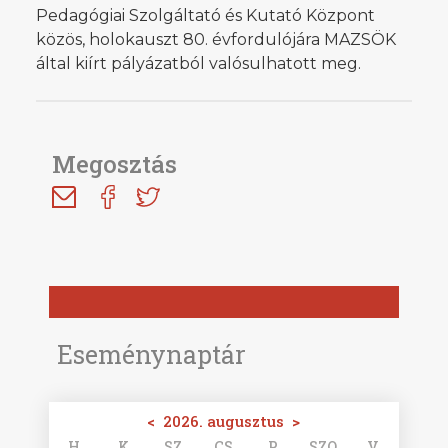
Pedagógiai Szolgáltató és Kutató Központ
közös, holokauszt 80. évfordulójára MAZSÖK
által kiírt pályázatból valósulhatott meg.
Megosztás
Eseménynaptár
<
2026. augusztus
>
H
K
SZ
CS
P
SZO
V