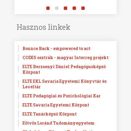
Hasznos linkek
Bounce Back - empowered to act
CODES osztrák - magyar Interreg projekt
ELTE Berzsenyi Dániel Pedagógusképző
Központ
ELTE EKL Savaria Egyetemi Könyvtár és
Levéltár
ELTE Pedagógiai és Pszichológiai Kar
ELTE Savaria Egyetemi Központ
ELTE Tanárképző Központ
Eötvös Loránd Tudományegyetem