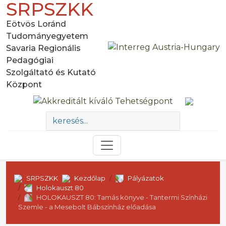
SRPSZKK
Eötvös Loránd
Tudományegyetem
Savaria Regionális
Pedagógiai
Szolgáltató és Kutató
Központ
SRPSZKK
Kezdőlap
Pályázatok
Holokauszt 80
HOLOKAUSZT 80: Tamás könyve - Tantermi Színházi
Szemle - a Mesebolt Bábszínház előadása