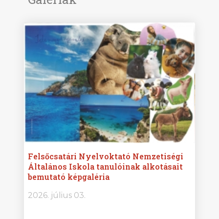
ise
Felsőcsatári Nyelvoktató Nemzetiségi
Győr
Általános Iskola tanulóinak alkotásait
Isko
bemutató képgaléria
képg
bor -
2026. július 03.
2026.