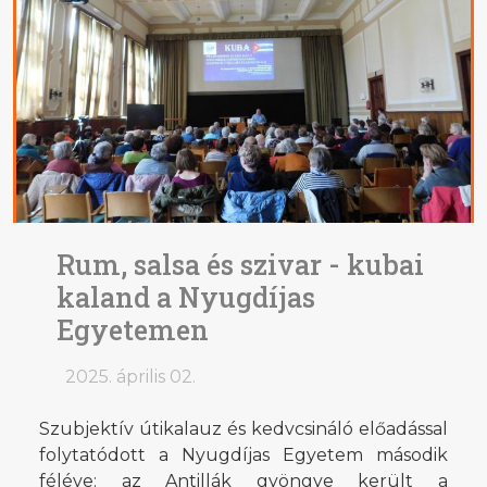
Rum, salsa és szivar - kubai
kaland a Nyugdíjas
Egyetemen
2025. április 02.
Szubjektív útikalauz és kedvcsináló előadással
folytatódott a Nyugdíjas Egyetem második
féléve: az Antillák gyöngye került a