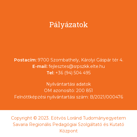
Pályázatok
Postacím:
9700 Szombathely, Károlyi Gáspár tér 4.
E-mail:
fejlesztes@srpszkk.elte.hu
Tel:
+36 (94) 504 495
Nyilvántartási adatok
OM azonosító: 200 851
Felnőttképzési nyilvántartási szám: B/2021/000476
Copyright © 2023. Eötvös Loránd Tudományegyetem
Savaria Regionális Pedagógiai Szolgáltató és Kutató
Központ