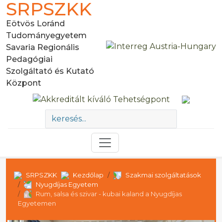
SRPSZKK
Eötvös Loránd
Tudományegyetem
Savaria Regionális
Pedagógiai
Szolgáltató és Kutató
Központ
SRPSZKK
Kezdőlap
Szakmai szolgáltatások
Nyugdíjas Egyetem
Rum, salsa és szivar - kubai kaland a Nyugdíjas
Egyetemen