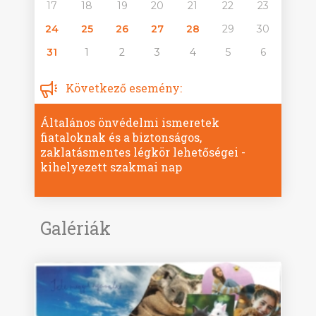
17
18
19
20
21
22
23
24
25
26
27
28
29
30
31
1
2
3
4
5
6
Következő esemény:
Általános önvédelmi ismeretek
fiataloknak és a biztonságos,
zaklatásmentes légkör lehetőségei -
kihelyezett szakmai nap
Galériák