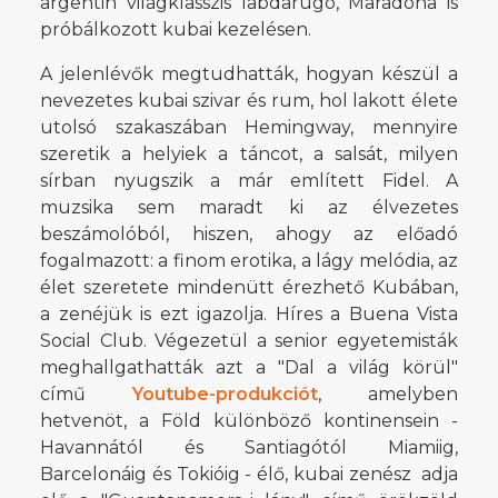
argentin világklasszis labdarúgó, Maradona is
próbálkozott kubai kezelésen.
A jelenlévők megtudhatták, hogyan készül a
nevezetes kubai szivar és rum, hol lakott élete
utolsó szakaszában Hemingway, mennyire
szeretik a helyiek a táncot, a salsát, milyen
sírban nyugszik a már említett Fidel. A
muzsika sem maradt ki az élvezetes
beszámolóból, hiszen, ahogy az előadó
fogalmazott: a finom erotika, a lágy melódia, az
élet szeretete mindenütt érezhető Kubában,
a zenéjük is ezt igazolja. Híres a Buena Vista
Social Club. Végezetül a senior egyetemisták
meghallgathatták azt a "Dal a világ körül"
című
Youtube-produkciót
, amelyben
hetvenöt, a Föld különböző kontinensein -
Havannától és Santiagótól Miamiig,
Barcelonáig és Tokióig - élő, kubai zenész adja