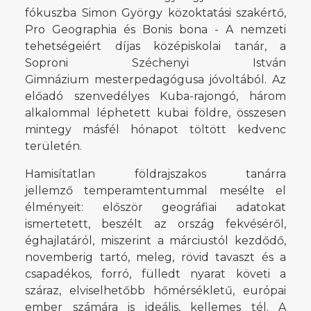
fókuszba Simon György közoktatási szakértő,
Pro Geographia és Bonis bona - A nemzeti
tehetségeiért díjas középiskolai tanár, a
Soproni Széchenyi István
Gimnázium mesterpedagógusa jóvoltából. Az
előadó szenvedélyes Kuba-rajongó, három
alkalommal léphetett kubai földre, összesen
mintegy másfél hónapot töltött kedvenc
területén.
Hamisítatlan földrajszakos tanárra
jellemző temperamtentummal mesélte el
élményeit: először geográfiai adatokat
ismertetett, beszélt az ország fekvéséről,
éghajlatáról, miszerint a márciustól kezdődő,
novemberig tartó, meleg, rövid tavaszt és a
csapadékos, forró, fülledt nyarat követi a
száraz, elviselhetőbb hőmérsékletű, európai
ember számára is ideális, kellemes tél. A