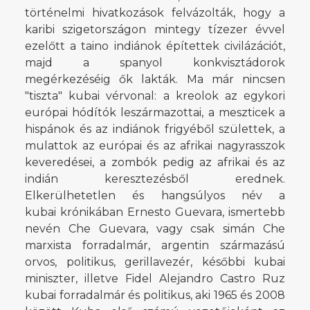
történelmi hivatkozások felvázolták, hogy a
karibi szigetországon mintegy tízezer évvel
ezelőtt a taino indiánok építettek civilázációt,
majd a spanyol konkvisztádorok
megérkezéséig ők lakták. Ma már nincsen
"tiszta" kubai vérvonal: a kreolok az egykori
európai hódítók leszármazottai, a meszticek a
hispánok és az indiánok frigyéből születtek, a
mulattok az európai és az afrikai nagyrasszok
keveredései, a zombók pedig az afrikai és az
indián keresztezésből erednek.
Elkerülhetetlen és hangsúlyos név a
kubai krónikában Ernesto Guevara, ismertebb
nevén Che Guevara, vagy csak simán Che
marxista forradalmár, argentin származású
orvos, politikus, gerillavezér, későbbi kubai
miniszter, illetve Fidel Alejandro Castro Ruz
kubai forradalmár és politikus, aki 1965 és 2008