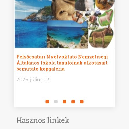
ise
Felsőcsatári Nyelvoktató Nemzetiségi
Győr
Általános Iskola tanulóinak alkotásait
Isko
bemutató képgaléria
képg
bor -
2026. július 03.
2026.
Hasznos linkek