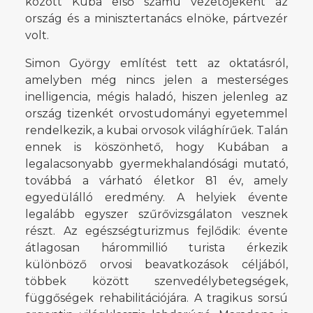
között Kuba első számú vezetőjeként az
ország és a minisztertanács elnöke, pártvezér
volt.
Simon György említést tett az oktatásról,
amelyben még nincs jelen a mesterséges
inelligencia, mégis haladó, hiszen jelenleg az
ország tizenkét orvostudományi egyetemmel
rendelkezik, a kubai orvosok világhírűek. Talán
ennek is köszönhető, hogy Kubában a
legalacsonyabb gyermekhalandósági mutató,
továbbá a várható életkor 81 év, amely
egyedülálló eredmény. A helyiek évente
legalább egyszer szűrővizsgálaton vesznek
részt. Az egészségturizmus fejlődik: évente
átlagosan hárommillió turista érkezik
különböző orvosi beavatkozások céljából,
többek között szenvedélybetegségek,
függőségek rehabilitációjára. A tragikus sorsú