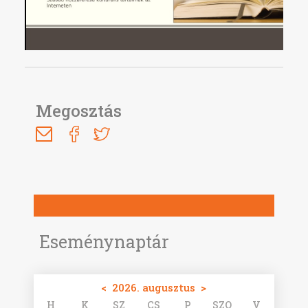
Megosztás
Eseménynaptár
<
2026. augusztus
>
H
K
SZ
CS
P
SZO
V