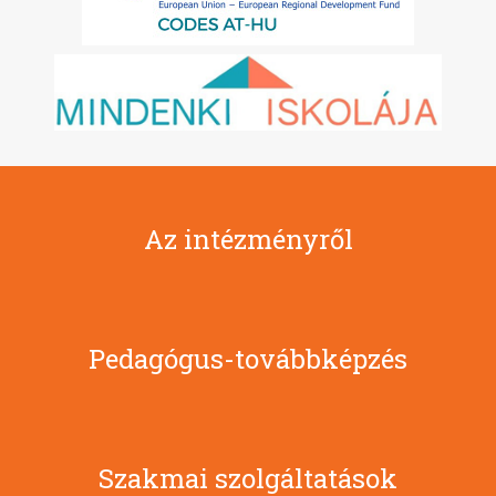
Az intézményről
Pedagógus-továbbképzés
Szakmai szolgáltatások