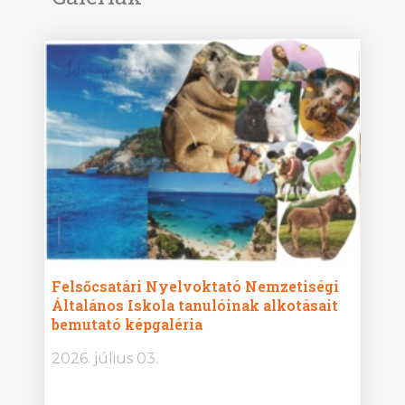
ise
Felsőcsatári Nyelvoktató Nemzetiségi
Győr
Általános Iskola tanulóinak alkotásait
Isko
bemutató képgaléria
képg
bor -
2026. július 03.
2026.