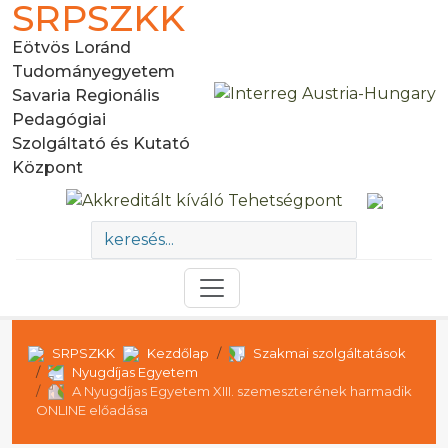
SRPSZKK
Eötvös Loránd
Tudományegyetem
Savaria Regionális
Pedagógiai
Szolgáltató és Kutató
Központ
SRPSZKK
Kezdőlap
Szakmai szolgáltatások
Nyugdíjas Egyetem
A Nyugdíjas Egyetem XIII. szemeszterének harmadik
ONLINE előadása