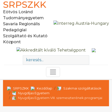
SRPSZKK
Eötvös Loránd
Tudományegyetem
Savaria Regionális
Pedagógiai
Szolgáltató és Kutató
Központ
SRPSZKK
Kezdőlap
Szakmai szolgáltatások
Nyugdíjas Egyetem
Nyugdíjas Egyetem VIII. szemeszterének programjai