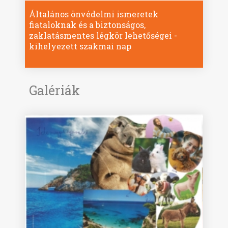
Általános önvédelmi ismeretek
fiataloknak és a biztonságos,
zaklatásmentes légkör lehetőségei -
kihelyezett szakmai nap
Galériák