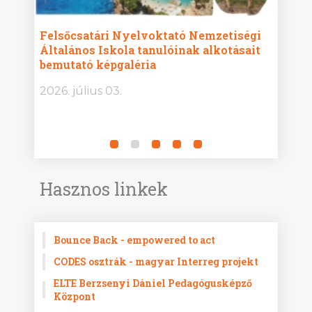
iségi
Győrvári Béri Balogh Ádám Általános
Hat
ásait
Iskola diákjainak alkotásait bemutató
Ala
képgaléria
alk
2026. július 03.
202
Hasznos linkek
Bounce Back - empowered to act
CODES osztrák - magyar Interreg projekt
ELTE Berzsenyi Dániel Pedagógusképző
Központ