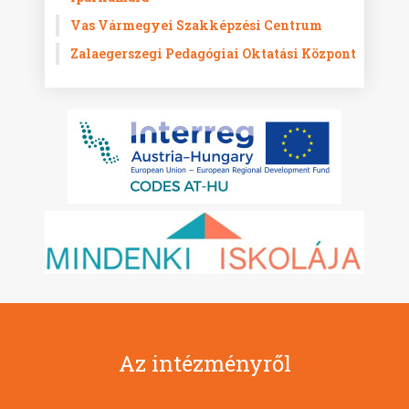
Vas Vármegyei Szakképzési Centrum
Zalaegerszegi Pedagógiai Oktatási Központ
Az intézményről