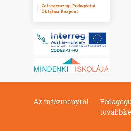
Zalaegerszegi Pedagógiai
Oktatási Központ
Az intézményről
Pedagógu
továbbké