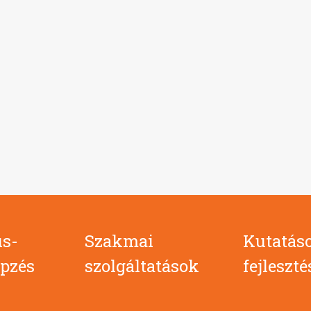
s-
Szakmai
Kutatás
pzés
szolgáltatások
fejleszt