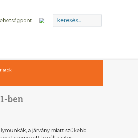
rlatok
21-ben
helymunkák, a járvány miatt szűkebb
amot szervezett le változatos