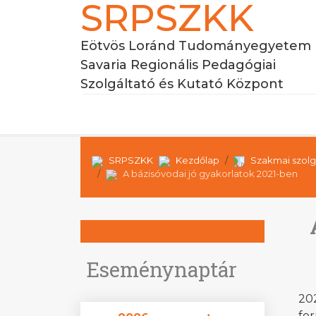
SRPSZKK
Eötvös Loránd Tudományegyetem
Savaria Regionális Pedagógiai
Szolgáltató és Kutató Központ
SRPSZKK
Kezdőlap
Szakmai szolg
A bázisóvodai jó gyakorlatok 2021-ben
Eseménynaptár
202
for