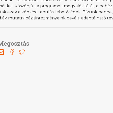
mákkal. Köszönjük a programok megvalósítását, a nehéz 
tak ezek a képzési, tanulási lehetőségek. Bízunk benne
dják mutatni bázisintézményeink bevált, adaptálható te
Megosztás