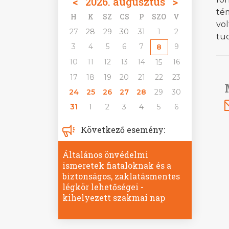
<
2026. augusztus
>
té
H
K
SZ
CS
P
SZO
V
vol
27
28
29
30
31
1
2
tu
3
4
5
6
7
9
8
10
11
12
13
14
16
15
17
18
19
20
21
22
23
24
25
26
27
28
29
30
31
1
2
3
4
5
6
Következő esemény:
Általános önvédelmi
ismeretek fiataloknak és a
biztonságos, zaklatásmentes
légkör lehetőségei -
kihelyezett szakmai nap