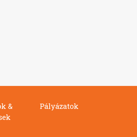
ok &
Pályázatok
ések