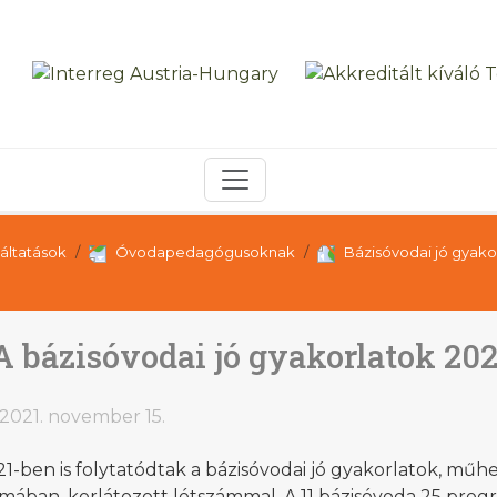
áltatások
Óvodapedagógusoknak
Bázisóvodai jó gyako
A bázisóvodai jó gyakorlatok 20
2021. november 15.
1-ben is folytatódtak a bázisóvodai jó gyakorlatok, mű
mában, korlátozott létszámmal. A 11 bázisóvoda 25 progr