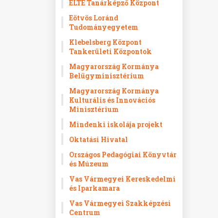
ELTE Tanárképző Központ
Eötvös Loránd
Tudományegyetem
Klebelsberg Központ
Tankerületi Központok
Magyarország Kormánya
Belügyminisztérium
Magyarország Kormánya
Kulturális és Innovációs
Minisztérium
Mindenki iskolája projekt
Oktatási Hivatal
Országos Pedagógiai Könyvtár
és Múzeum
Vas Vármegyei Kereskedelmi
és Iparkamara
Vas Vármegyei Szakképzési
Centrum