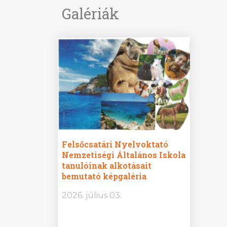
Galériák
ine
Felsőcsatári Nyelvoktató
Győrvár
e durch
Nemzetiségi Általános Iskola
Általán
metország –
tanulóinak alkotásait
Iskola 
etországban)
bemutató képgaléria
bemutat
t nyelvi
2026.
2026. július 03.
2026. jú