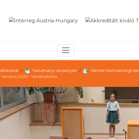
áltatások
Tanulmányi versenyek
Német Nemzetiségi Ver
erseny 2025 - Versenykiírás