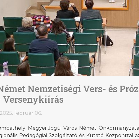
Német Nemzetiségi Vers- és Pró
- Versenykiírás
2025. február 06.
ombathely Megyei Jogú Város Német Önkormányzata
gionális Pedagógiai Szolgáltató és Kutató Központtal a