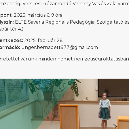
zetiségi Vers- és Prózamondó Verseny Vas és Zala várm
őpont:
2025. március 6. 9 óra
lyszín:
ELTE Savaria Regionális Pedagógiai Szolgáltató é
pár tér 4.)
lentkezés:
2025. február 26.
formáció:
unger.bernadett977@gmail.com
retettel várunk minden német nemzetiségi oktatásban ré
i Béri Balogh Ádám
Hatos Ferenc Általános
os
Iskola és Alapfokú Művészeti
diákjainak alkotásait
Iskola fiataljainak alkotásait
ó képgaléria
bemutató képgaléria
lius 03.
2026. július 03.