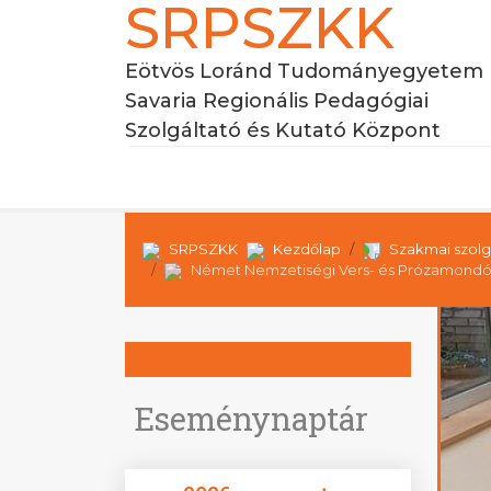
SRPSZKK
Eötvös Loránd Tudományegyetem
Savaria Regionális Pedagógiai
Szolgáltató és Kutató Központ
SRPSZKK
Kezdőlap
Szakmai szolg
Német Nemzetiségi Vers- és Prózamondó V
Eseménynaptár