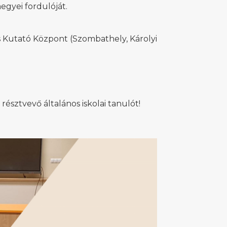
egyei fordulóját.
s Kutató Központ (Szombathely, Károlyi
sztvevő általános iskolai tanulót!