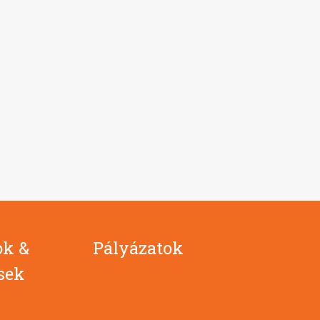
ok &
Pályázatok
ések