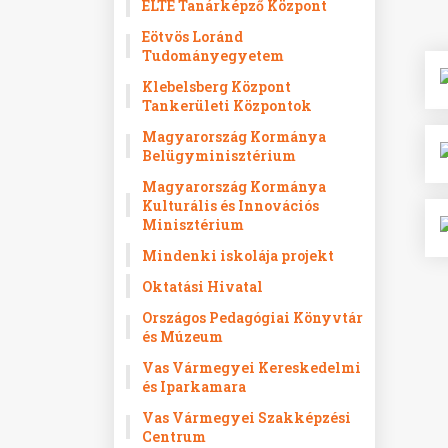
ELTE Tanárképző Központ
Eötvös Loránd
Tudományegyetem
Klebelsberg Központ
Tankerületi Központok
Magyarország Kormánya
Belügyminisztérium
Magyarország Kormánya
Kulturális és Innovációs
Minisztérium
Mindenki iskolája projekt
Oktatási Hivatal
Országos Pedagógiai Könyvtár
és Múzeum
Vas Vármegyei Kereskedelmi
és Iparkamara
Vas Vármegyei Szakképzési
Centrum