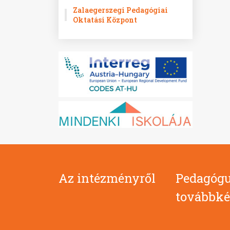
Zalaegerszegi Pedagógiai
Oktatási Központ
Az intézményről
Pedagógu
továbbké