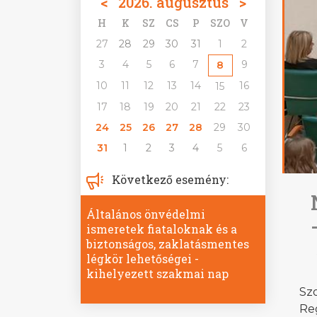
<
2026. augusztus
>
H
K
SZ
CS
P
SZO
V
27
28
29
30
31
1
2
3
4
5
6
7
9
8
10
11
12
13
14
16
15
17
18
19
20
21
22
23
24
25
26
27
28
29
30
31
1
2
3
4
5
6
Következő esemény:
Általános önvédelmi
ismeretek fiataloknak és a
biztonságos, zaklatásmentes
légkör lehetőségei -
kihelyezett szakmai nap
Sz
Re