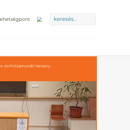
s- és Prózamondó Verseny