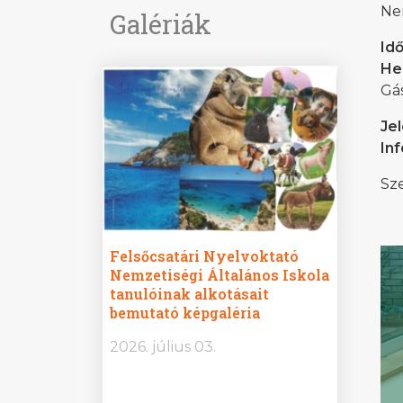
Nem
Galériák
Id
He
Gás
Je
In
Sze
ine
Felsőcsatári Nyelvoktató
Győrvár
e durch
Nemzetiségi Általános Iskola
Általán
metország –
tanulóinak alkotásait
Iskola 
etországban)
bemutató képgaléria
bemutat
t nyelvi
2026.
2026. július 03.
2026. jú