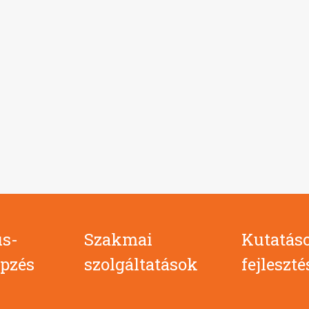
s-
Szakmai
Kutatás
pzés
szolgáltatások
fejleszt