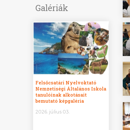
Galériák
ine
Felsőcsatári Nyelvoktató
Győrvár
e durch
Nemzetiségi Általános Iskola
Általán
metország –
tanulóinak alkotásait
Iskola 
etországban)
bemutató képgaléria
bemutat
t nyelvi
2026.
2026. július 03.
2026. jú