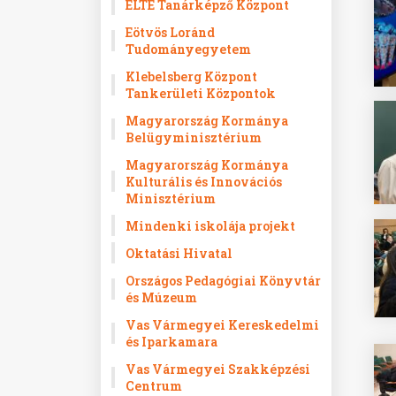
ELTE Tanárképző Központ
Eötvös Loránd
Tudományegyetem
Klebelsberg Központ
Tankerületi Központok
Magyarország Kormánya
Belügyminisztérium
Magyarország Kormánya
Kulturális és Innovációs
Minisztérium
Mindenki iskolája projekt
Oktatási Hivatal
Országos Pedagógiai Könyvtár
és Múzeum
Vas Vármegyei Kereskedelmi
és Iparkamara
Vas Vármegyei Szakképzési
Centrum