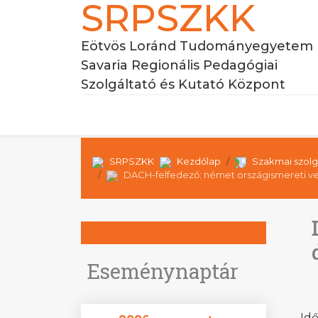
SRPSZKK
Eötvös Loránd Tudományegyetem
Savaria Regionális Pedagógiai
Szolgáltató és Kutató Központ
SRPSZKK
Kezdőlap
Szakmai szolg
DACH-felfedező: német országismereti ve
Eseménynaptár
Id