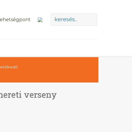
vetélkedő
mereti verseny