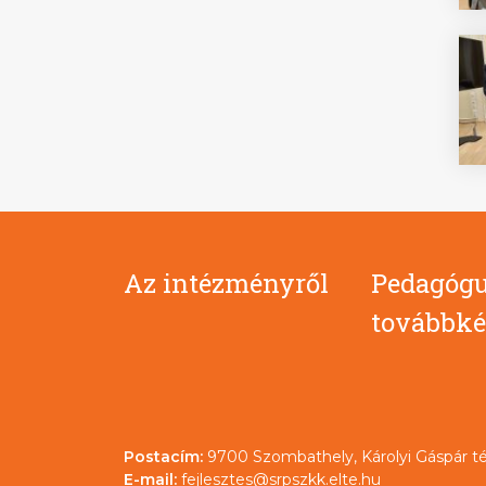
Az intézményről
Pedagógu
továbbké
Postacím:
9700 Szombathely, Károlyi Gáspár té
E-mail:
fejlesztes@srpszkk.elte.hu