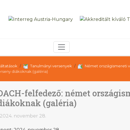
áltatások
Tanulmányi versenyek
Német országismereti 
rseny diákoknak (galéria)
DACH-felfedező: német országis
diákoknak (galéria)
2024. november 28.
őpont: 2024. november 28.