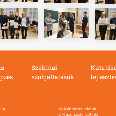
s-
Szakmai
Kutatás
pzés
szolgáltatások
fejleszt
r 4.
Nyilvántartási adatok
OM azonosító: 200 851