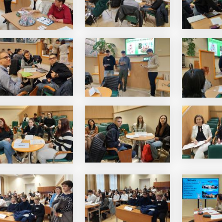
i Béri Balogh Ádám
Hatos Ferenc Általános
os
Iskola és Alapfokú Művészeti
diákjainak alkotásait
Iskola fiataljainak alkotásait
ó képgaléria
bemutató képgaléria
lius 03.
2026. július 03.