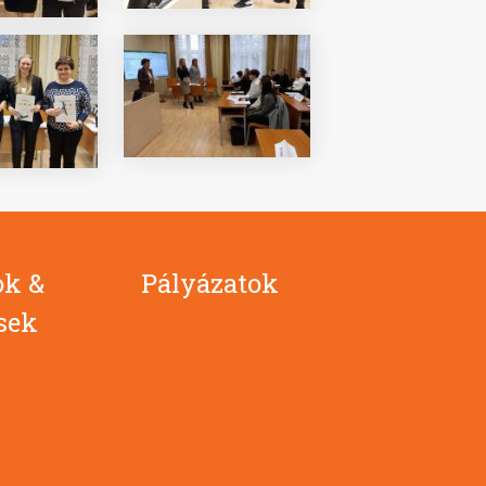
ok &
Pályázatok
ések