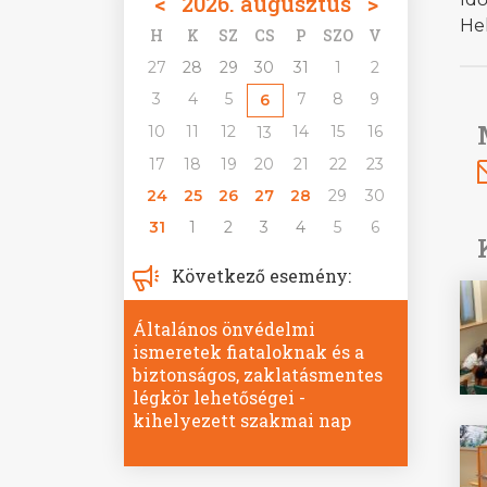
<
2026. augusztus
>
He
H
K
SZ
CS
P
SZO
V
27
28
29
30
31
1
2
3
4
5
7
8
9
6
10
11
12
14
15
16
13
17
18
19
20
21
22
23
24
25
26
27
28
29
30
31
1
2
3
4
5
6
Következő esemény:
Általános önvédelmi
ismeretek fiataloknak és a
biztonságos, zaklatásmentes
légkör lehetőségei -
kihelyezett szakmai nap