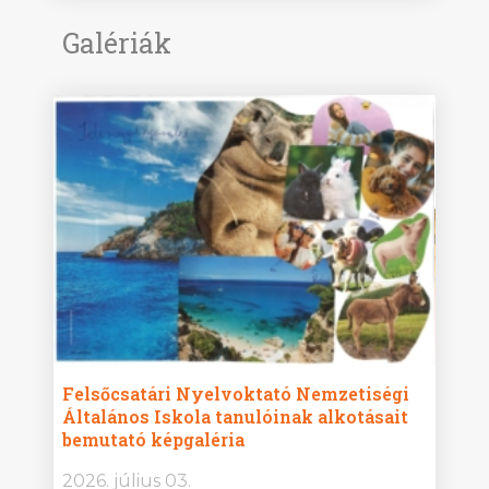
Galériák
ise
Felsőcsatári Nyelvoktató Nemzetiségi
Győr
Általános Iskola tanulóinak alkotásait
Isko
bemutató képgaléria
képg
bor -
2026. július 03.
2026.