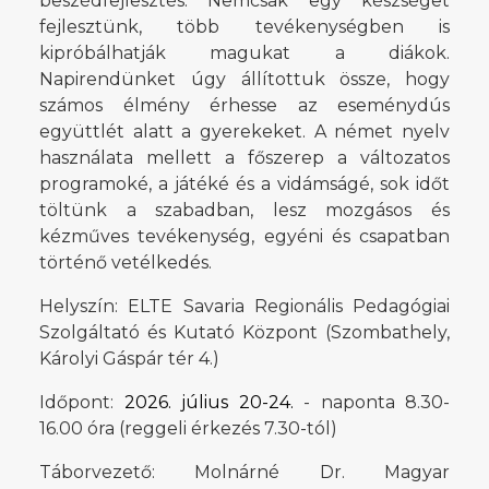
beszédfejlesztés. Nemcsak egy készséget
fejlesztünk, több tevékenységben is
kipróbálhatják magukat a diákok.
Napirendünket úgy állítottuk össze, hogy
számos élmény érhesse az eseménydús
együttlét alatt a gyerekeket. A német nyelv
használata mellett a főszerep a változatos
programoké, a játéké és a vidámságé, sok időt
töltünk a szabadban, lesz mozgásos és
kézműves tevékenység, egyéni és csapatban
történő vetélkedés.
Helyszín: ELTE Savaria Regionális Pedagógiai
Szolgáltató és Kutató Központ (Szombathely,
Károlyi Gáspár tér 4.)
Időpont:
2026. július 20-24.
- naponta 8.30-
16.00 óra (reggeli érkezés 7.30-tól)
Táborvezető: Molnárné Dr. Magyar