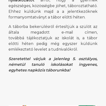
nyilatkozatot
arról, hogy a gyermek
egészséges, közösségbe jöhet, táboroztatható.
Ehhez küldünk majd a a jelentkezőknek
formanyomtatványt a tábor előtti héten.
A táborba bekerülésről értesítjük a szülőt az
általa megadott e-mail címen,
továbbá tájékoztatjuk az iskolát is, a tábor
előtti héten pedig még egyszer küldünk
emlékeztető levelet a tudnivalókról.
Szeretettel várjuk a jelenleg 5. osztályos,
németül tanuló iskolásokat ingyenes,
egyhetes napközis táborunkba!