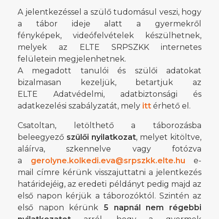
A jelentkezéssel a szülő tudomásul veszi, hogy
a tábor ideje alatt a gyermekről
fényképek, videófelvételek készülhetnek,
melyek az ELTE SRPSZKK internetes
felületein megjelenhetnek.
A megadott tanulói és szülői adatokat
bizalmasan kezeljük, betartjuk az
ELTE Adatvédelmi, adatbiztonsági és
adatkezelési szabályzatát, mely
itt
érhető el.
Csatoltan, letölthető a táborozásba
beleegyező
szülői nyilatkozat
, melyet kitöltve,
aláírva, szkennelve vagy fotózva
a
gerolyne.kolkedi.eva@srpszkk.elte.hu
e-
mail címre kérünk visszajuttatni a jelentkezés
határidejéig, az eredeti példányt pedig majd az
első napon kérjük a táborozóktól. Szintén az
első napon kérünk
5 napnál nem régebbi