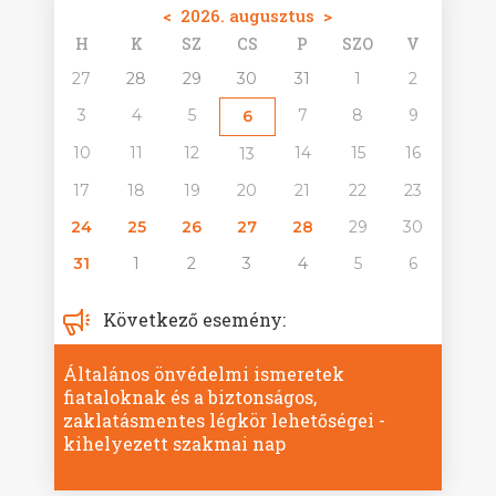
<
2026. augusztus
>
H
K
SZ
CS
P
SZO
V
27
28
29
30
31
1
2
3
4
5
7
8
9
6
10
11
12
14
15
16
13
17
18
19
20
21
22
23
24
25
26
27
28
29
30
31
1
2
3
4
5
6
Következő esemény:
Általános önvédelmi ismeretek
fiataloknak és a biztonságos,
zaklatásmentes légkör lehetőségei -
kihelyezett szakmai nap