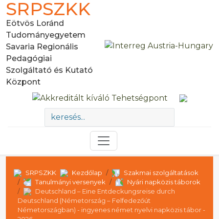
SRPSZKK
Eötvös Loránd
Tudományegyetem
Savaria Regionális
Pedagógiai
Szolgáltató és Kutató
Központ
SRPSZKK
Kezdőlap
Szakmai szolgáltatások
Tanulmányi versenyek
Nyári napközis táborok
Deutschland – Eine Entdeckungsreise durch
Deutschland (Németország – Felfedezőút
Németországban) - ingyenes német nyelvi napközis tábor -
2026.