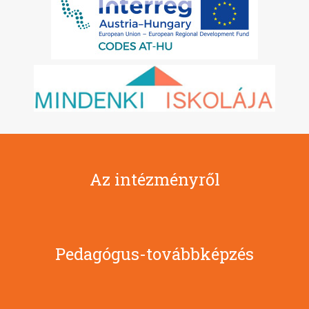
Az intézményről
Pedagógus-továbbképzés