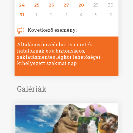
24
25
26
27
28
29
30
31
1
2
3
4
5
6
Következő esemény:
Általános önvédelmi ismeretek
fiataloknak és a biztonságos,
zaklatásmentes légkör lehetőségei -
kihelyezett szakmai nap
Galériák