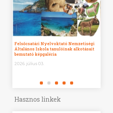
ise
Felsőcsatári Nyelvoktató Nemzetiségi
Győr
Általános Iskola tanulóinak alkotásait
Isko
bemutató képgaléria
képg
bor -
2026. július 03.
2026.
Hasznos linkek