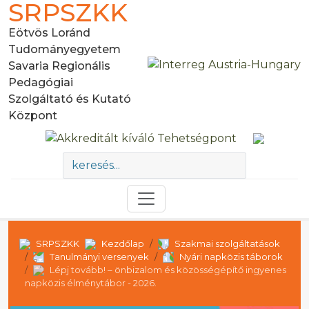
SRPSZKK
Eötvös Loránd
Tudományegyetem
Savaria Regionális
Pedagógiai
Szolgáltató és Kutató
Központ
SRPSZKK
Kezdőlap
Szakmai szolgáltatások
Tanulmányi versenyek
Nyári napközis táborok
Lépj tovább! – önbizalom és közösségépítő ingyenes
napközis élménytábor - 2026.