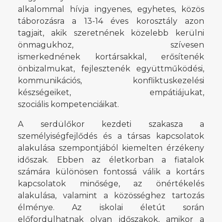
alkalommal hívja ingyenes, egyhetes, közös
táborozásra a 13-14 éves korosztály azon
tagjait, akik szeretnének közelebb kerülni
önmagukhoz, szívesen
ismerkednének kortársakkal, erősítenék
önbizalmukat, fejlesztenék együttműködési,
kommunikációs, konfliktuskezelési
készségeiket, empátiájukat,
szociális kompetenciáikat.
A serdülőkor kezdeti szakasza a
személyiségfejlődés és a társas kapcsolatok
alakulása szempontjából kiemelten érzékeny
időszak. Ebben az életkorban a fiatalok
számára különösen fontossá válik a kortárs
kapcsolatok minősége, az önértékelés
alakulása, valamint a közösséghez tartozás
élménye. Az iskolai életút során
előfordulhatnak olyan időszakok, amikor a