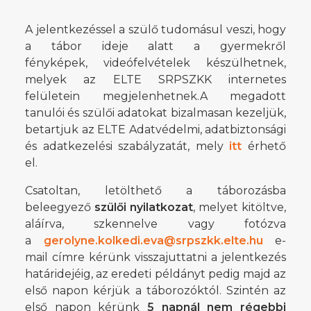
A jelentkezéssel a szülő tudomásul veszi, hogy
a tábor ideje alatt a gyermekről
fényképek, videófelvételek készülhetnek,
melyek az ELTE SRPSZKK internetes
felületein megjelenhetnek.A megadott
tanulói és szülői adatokat bizalmasan kezeljük,
betartjuk az ELTE Adatvédelmi, adatbiztonsági
és adatkezelési szabályzatát, mely
itt
érhető
el.
Csatoltan, letölthető a táborozásba
beleegyező
szülői nyilatkozat
, melyet kitöltve,
aláírva, szkennelve vagy fotózva
a
gerolyne.kolkedi.eva@srpszkk.elte.hu
e-
mail címre kérünk visszajuttatni a jelentkezés
határidejéig, az eredeti példányt pedig majd az
első napon kérjük a táborozóktól. Szintén az
első napon kérünk
5 napnál nem régebbi