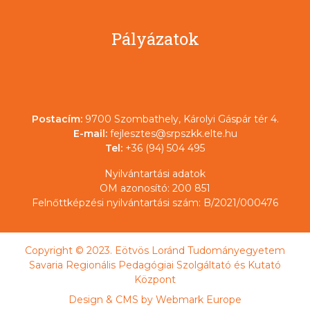
Pályázatok
Postacím:
9700 Szombathely, Károlyi Gáspár tér 4.
E-mail:
fejlesztes@srpszkk.elte.hu
Tel:
+36 (94) 504 495
Nyilvántartási adatok
OM azonosító: 200 851
Felnőttképzési nyilvántartási szám: B/2021/000476
Copyright © 2023. Eötvös Loránd Tudományegyetem
Savaria Regionális Pedagógiai Szolgáltató és Kutató
Központ
Design & CMS by
Webmark Europe