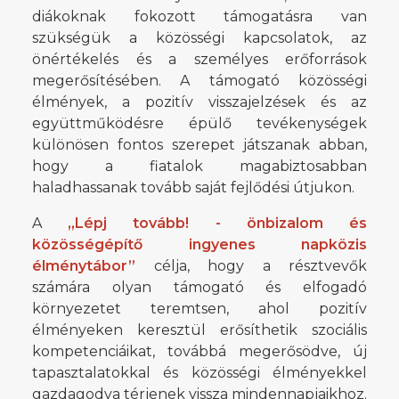
diákoknak fokozott támogatásra van
szükségük a közösségi kapcsolatok, az
önértékelés és a személyes erőforrások
megerősítésében. A támogató közösségi
élmények, a pozitív visszajelzések és az
együttműködésre épülő tevékenységek
különösen fontos szerepet játszanak abban,
hogy a fiatalok magabiztosabban
haladhassanak tovább saját fejlődési útjukon.
A
„Lépj tovább! - önbizalom és
közösségépítő ingyenes napközis
élménytábor”
célja, hogy a résztvevők
számára olyan támogató és elfogadó
környezetet teremtsen, ahol pozitív
élményeken keresztül erősíthetik szociális
kompetenciáikat, továbbá megerősödve, új
tapasztalatokkal és közösségi élményekkel
gazdagodva térjenek vissza mindennapjaikhoz.