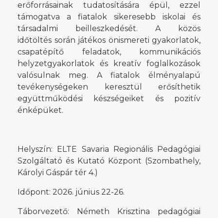
erőforrásainak tudatosítására épül, ezzel
támogatva a fiatalok sikeresebb iskolai és
társadalmi beilleszkedését. A közös
időtöltés során játékos önismereti gyakorlatok,
csapatépítő feladatok, kommunikációs
helyzetgyakorlatok és kreatív foglalkozások
valósulnak meg. A fiatalok élményalapú
tevékenységeken keresztül erősíthetik
együttműködési készségeiket és pozitív
énképüket.
Helyszín: ELTE Savaria Regionális Pedagógiai
Szolgáltató és Kutató Központ (Szombathely,
Károlyi Gáspár tér 4.)
Időpont: 2026. június 22-26.
Táborvezető: Németh Krisztina pedagógiai