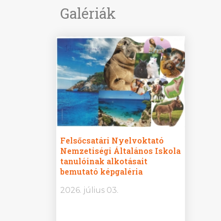
Galériák
ine
Felsőcsatári Nyelvoktató
Győrvár
e durch
Nemzetiségi Általános Iskola
Általán
metország –
tanulóinak alkotásait
Iskola 
etországban)
bemutató képgaléria
bemutat
t nyelvi
2026.
2026. július 03.
2026. jú