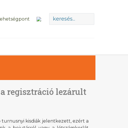
 regisztráció lezárult
rnusnyi kisdiák jelentkezett, ezért a
ünk a bejutásról vagy a létszámkorlát