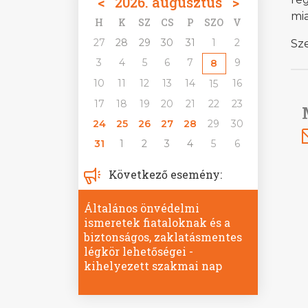
<
2026. augusztus
>
mia
H
K
SZ
CS
P
SZO
V
27
28
29
30
31
1
2
Sze
3
4
5
6
7
9
8
10
11
12
13
14
16
15
17
18
19
20
21
22
23
24
25
26
27
28
29
30
31
1
2
3
4
5
6
Következő esemény:
Általános önvédelmi
ismeretek fiataloknak és a
biztonságos, zaklatásmentes
légkör lehetőségei -
kihelyezett szakmai nap