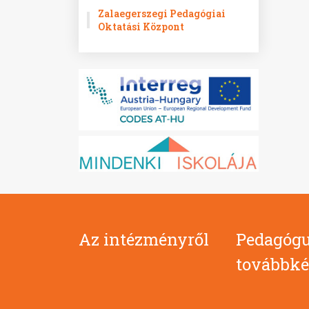
Zalaegerszegi Pedagógiai
Oktatási Központ
Az intézményről
Pedagógu
továbbké