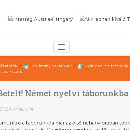
áltatások
Tanulmányi versenyek
Nyári napközis táborok
áció lezárult
Betelt! Német nyelvi táborunkba a
2024. május 14.
ömünkre a táborunkba már az első néhány órában több tu
gisztrációt lezártuk. Rövidesen minden szülőt értesít