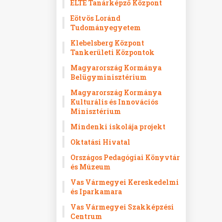
ELTE Tanárképző Központ
Eötvös Loránd
Tudományegyetem
Klebelsberg Központ
Tankerületi Központok
Magyarország Kormánya
Belügyminisztérium
Magyarország Kormánya
Kulturális és Innovációs
Minisztérium
Mindenki iskolája projekt
Oktatási Hivatal
Országos Pedagógiai Könyvtár
és Múzeum
Vas Vármegyei Kereskedelmi
és Iparkamara
Vas Vármegyei Szakképzési
Centrum