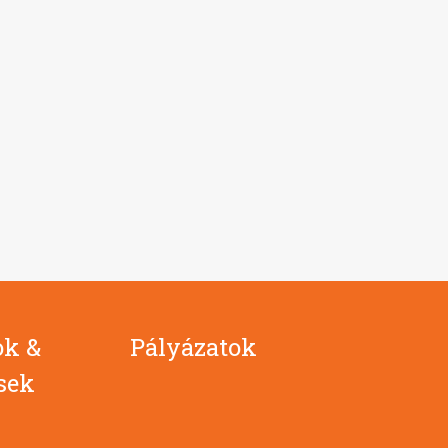
ok &
Pályázatok
ések