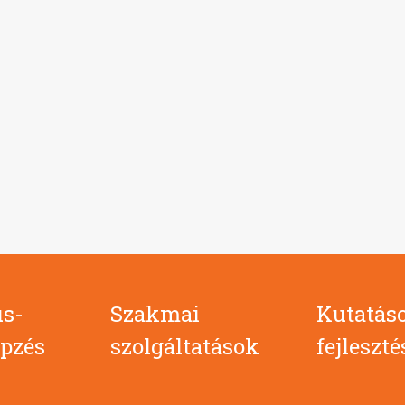
s-
Szakmai
Kutatás
pzés
szolgáltatások
fejleszt