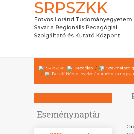
SRPSZKK
Eötvös Loránd Tudományegyetem
Savaria Regionális Pedagógiai
Szolgáltató és Kutató Központ
SRPSZKK
Kezdőlap
Szakmai szolg
Betelt! Német nyelvi táborunkba a regisztr
Eseménynaptár
Ör
re