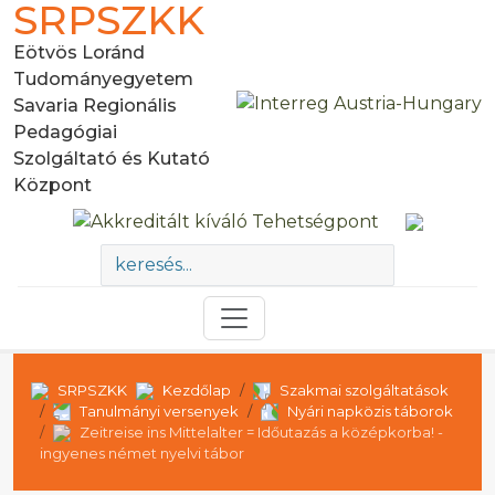
SRPSZKK
Eötvös Loránd
Tudományegyetem
Savaria Regionális
Pedagógiai
Szolgáltató és Kutató
Központ
SRPSZKK
Kezdőlap
Szakmai szolgáltatások
Tanulmányi versenyek
Nyári napközis táborok
Zeitreise ins Mittelalter = Időutazás a középkorba! -
ingyenes német nyelvi tábor