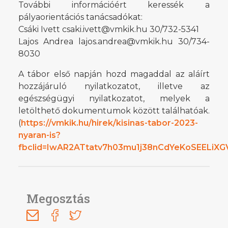
További információért keressék a
pályaorientációs tanácsadókat:
Csáki Ivett csaki.ivett@vmkik.hu 30/732-5341
Lajos Andrea lajos.andrea@vmkik.hu 30/734-
8030
A tábor első napján hozd magaddal az aláírt
hozzájáruló nyilatkozatot, illetve az
egészségügyi nyilatkozatot, melyek a
letölthető dokumentumok között találhatóak.
(
https://vmkik.hu/hirek/kisinas-tabor-2023-
nyaran-is?
fbclid=IwAR2ATtatv7h03mu1j38nCdYeKoSEELiXG
Megosztás