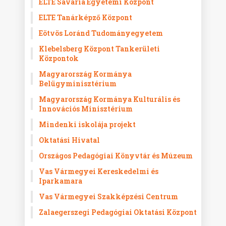
ELTE Savaria Egyetemi Központ
ELTE Tanárképző Központ
Eötvös Loránd Tudományegyetem
Klebelsberg Központ Tankerületi
Központok
Magyarország Kormánya
Belügyminisztérium
Magyarország Kormánya Kulturális és
Innovációs Minisztérium
Mindenki iskolája projekt
Oktatási Hivatal
Országos Pedagógiai Könyvtár és Múzeum
Vas Vármegyei Kereskedelmi és
Iparkamara
Vas Vármegyei Szakképzési Centrum
Zalaegerszegi Pedagógiai Oktatási Központ