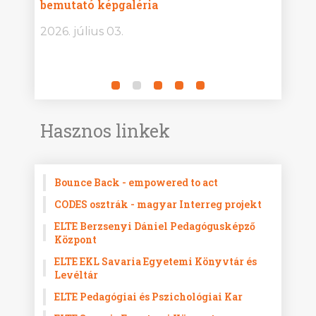
bemutató képgaléria
képg
bor -
2026. július 03.
2026.
Hasznos linkek
Bounce Back - empowered to act
CODES osztrák - magyar Interreg projekt
ELTE Berzsenyi Dániel Pedagógusképző
Központ
ELTE EKL Savaria Egyetemi Könyvtár és
Levéltár
ELTE Pedagógiai és Pszichológiai Kar