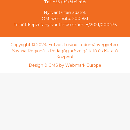
Tel:
+36 (94) 504 495
Nyilvántartási adatok
OM azonosító: 200 851
Felnőttképzési nyilvántartási szám: B/2021/000476
Copyright © 2023. Eötvös Loránd Tudományegyetem
Savaria Regionális Pedagógiai Szolgáltató és Kutató
Központ
Design & CMS by
Webmark Europe