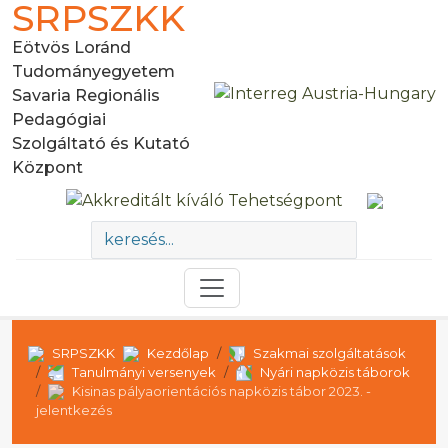
SRPSZKK
Eötvös Loránd
Tudományegyetem
Savaria Regionális
Pedagógiai
Szolgáltató és Kutató
Központ
SRPSZKK
Kezdőlap
Szakmai szolgáltatások
Tanulmányi versenyek
Nyári napközis táborok
Kisinas pályaorientációs napközis tábor 2023. -
jelentkezés