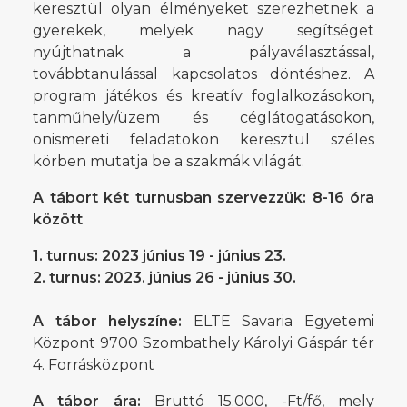
keresztül olyan élményeket szerezhetnek a
gyerekek, melyek nagy segítséget
nyújthatnak a pályaválasztással,
továbbtanulással kapcsolatos döntéshez. A
program játékos és kreatív foglalkozásokon,
tanműhely/üzem és céglátogatásokon,
önismereti feladatokon keresztül széles
körben mutatja be a szakmák világát.
A tábort két turnusban szervezzük: 8-16 óra
között
1. turnus: 2023 június 19 - június 23.
2. turnus: 2023. június 26 - június 30.
A tábor helyszíne:
ELTE Savaria Egyetemi
Központ 9700 Szombathely Károlyi Gáspár tér
4. Forrásközpont
A tábor ára:
Bruttó 15.000, -Ft/fő, mely