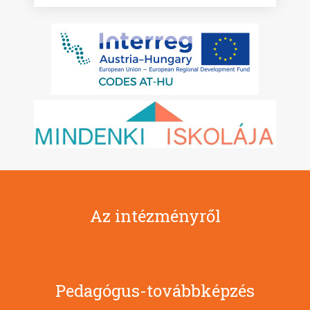
Az intézményről
Pedagógus-továbbképzés