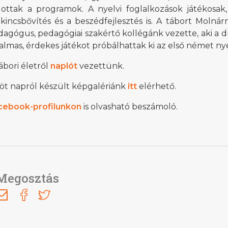
jlottak a programok. A nyelvi foglalkozások játékosak
ókincsbővítés és a beszédfejlesztés is. A tábort Molná
agógus, pedagógiai szakértő kollégánk vezette, aki a d
almas, érdekes játékot próbálhattak ki az első német nye
ábori életről
naplót
vezettünk.
 öt napról készült képgalériánk
itt
elérhető.
cebook-profilunkon
is olvasható beszámoló.
i Béri Balogh Ádám
Hatos Ferenc Általános
os
Iskola és Alapfokú Művészeti
diákjainak alkotásait
Iskola fiataljainak alkotásait
ó képgaléria
bemutató képgaléria
Megosztás
lius 03.
2026. július 03.