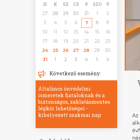
H
K
SZ
CS
P
SZO
V
27
28
29
30
31
1
2
3
4
5
6
8
9
7
10
11
12
13
15
16
14
17
18
19
20
21
22
23
24
25
26
27
28
29
30
31
1
2
3
4
5
6
Következő esemény:
Általános önvédelmi
ismeretek fiataloknak és a
biztonságos, zaklatásmentes
légkör lehetőségei -
kihelyezett szakmai nap
Az
al
év
ném