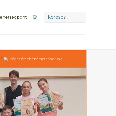
Véget ért első német táborunk