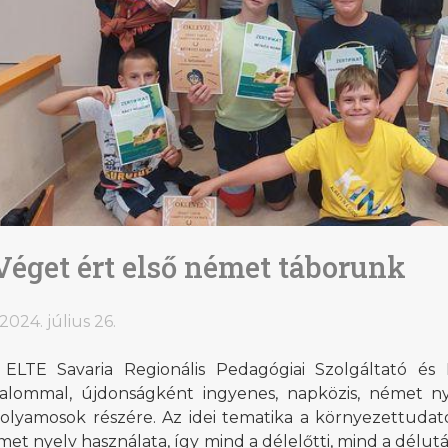
Véget ért első német táborunk
2024. július 26.
 ELTE Savaria Regionális Pedagógiai Szolgáltató és
kalommal, újdonságként ingyenes, napközis, német nye
folyamosok részére. Az idei tematika a környezettudat
et nyelv használata, így mind a délelőtti, mind a délu