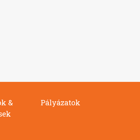
ok &
Pályázatok
ések