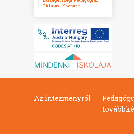
Zalaegerszegi Pedagógiai
Oktatási Központ
Az intézményről
Pedagógu
továbbké