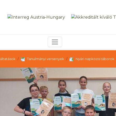
áltatások
Tanulmányi versenyek
Nyári napközis táborok