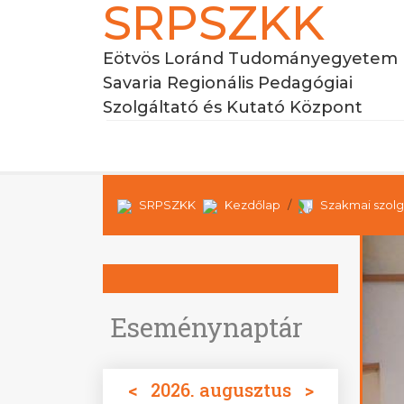
SRPSZKK
Eötvös Loránd Tudományegyetem
Savaria Regionális Pedagógiai
Szolgáltató és Kutató Központ
SRPSZKK
Kezdőlap
Szakmai szolg
Eseménynaptár
<
2026. augusztus
>