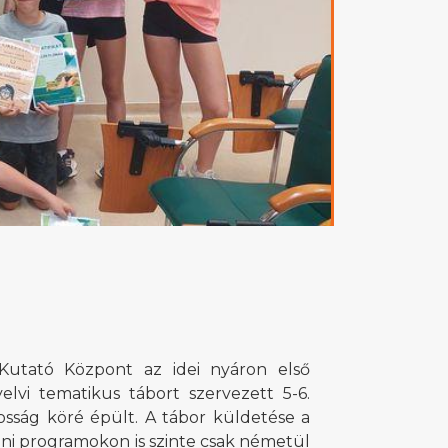
 Kutató Központ az idei nyáron első
lvi tematikus tábort szervezett 5-6.
osság köré épült. A tábor küldetése a
táni programokon is szinte csak németül