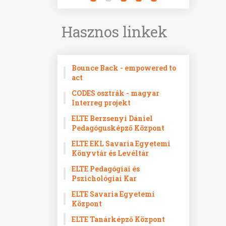
Hasznos linkek
Bounce Back - empowered to
act
CODES osztrák - magyar
Interreg projekt
ELTE Berzsenyi Dániel
Pedagógusképző Központ
ELTE EKL Savaria Egyetemi
Könyvtár és Levéltár
ELTE Pedagógiai és
Pszichológiai Kar
ELTE Savaria Egyetemi
Központ
ELTE Tanárképző Központ