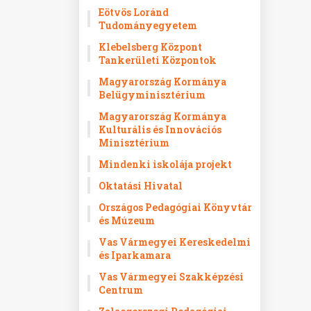
Eötvös Loránd
Tudományegyetem
Klebelsberg Központ
Tankerületi Központok
Magyarország Kormánya
Belügyminisztérium
Magyarország Kormánya
Kulturális és Innovációs
Minisztérium
Mindenki iskolája projekt
Oktatási Hivatal
Országos Pedagógiai Könyvtár
és Múzeum
Vas Vármegyei Kereskedelmi
és Iparkamara
Vas Vármegyei Szakképzési
Centrum