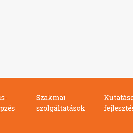
s-
Szakmai
Kutatás
pzés
szolgáltatások
fejleszt