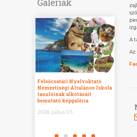
Galériák
za
sz
ped
izg
A t
Az
Fa
ine
Felsőcsatári Nyelvoktató
Győrvár
e durch
Nemzetiségi Általános Iskola
Általán
metország –
tanulóinak alkotásait
Iskola 
etországban)
bemutató képgaléria
bemutat
t nyelvi
2026.
2026. július 03.
2026. jú