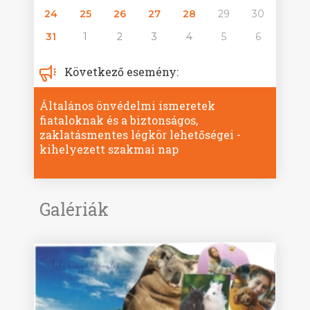
24
25
26
27
28
29
30
31
1
2
3
4
5
6
Következő esemény:
Általános önvédelmi ismeretek
fiataloknak és a biztonságos,
zaklatásmentes légkör lehetőségei -
kihelyezett szakmai nap
Galériák