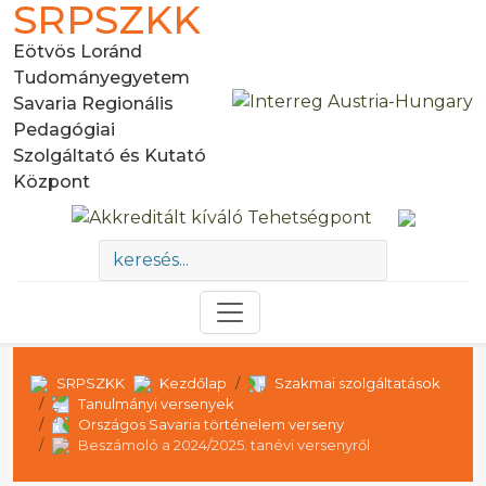
SRPSZKK
Eötvös Loránd
Tudományegyetem
Savaria Regionális
Pedagógiai
Szolgáltató és Kutató
Központ
SRPSZKK
Kezdőlap
Szakmai szolgáltatások
Tanulmányi versenyek
Országos Savaria történelem verseny
Beszámoló a 2024/2025. tanévi versenyről