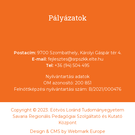
Pályázatok
Postacím:
9700 Szombathely, Károlyi Gáspár tér 4.
E-mail:
fejlesztes@srpszkk.elte.hu
Tel:
+36 (94) 504 495
Nyilvántartási adatok
OM azonosító: 200 851
Felnőttképzési nyilvántartási szám: B/2021/000476
Copyright © 2023. Eötvös Loránd Tudományegyetem
Savaria Regionális Pedagógiai Szolgáltató és Kutató
Központ
Design & CMS by
Webmark Europe