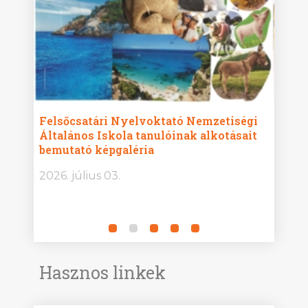
ise
Felsőcsatári Nyelvoktató Nemzetiségi
Győr
Általános Iskola tanulóinak alkotásait
Isko
bemutató képgaléria
képg
bor -
2026. július 03.
2026.
Hasznos linkek