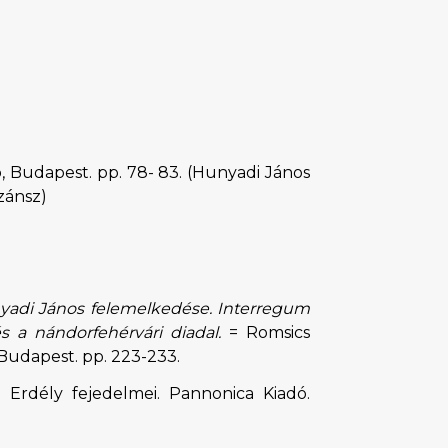
ó, Budapest. pp. 78- 83. (Hunyadi János
zánsz)
yadi János felemelkedése. Interregum
 a nándorfehérvári diadal.
= Romsics
 Budapest. pp. 223-233.
: Erdély fejedelmei. Pannonica Kiadó.