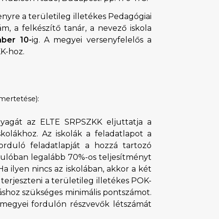
enyre a területileg illetékes Pedagógiai
m, a felkészítő tanár, a nevező iskola
ber 10-
ig. A megyei versenyfelelős a
K-hoz.
smertetése):
yagát az ELTE SRPSZKK eljuttatja a
skolákhoz. Az iskolák a feladatlapot a
orduló feladatlapját a hozzá tartozó
rdulóban legalább 70%-os teljesítményt
a ilyen nincs az iskolában, akkor a két
erjeszteni a területileg illetékes POK-
táshoz szükséges minimális pontszámot.
 a megyei fordulón részvevők létszámát