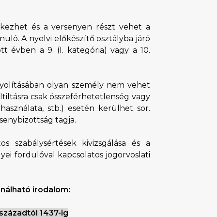
tkezhet és a versenyen részt vehet a
uló. A nyelvi előkészítő osztályba járó
 évben a 9. (I. kategória) vagy a 10.
yolításában olyan személy nem vehet
Eltiltásra csak összeférhetetlenség vagy
sználata, stb.) esetén kerülhet sor.
senybizottság tagja.
tos szabálysértések kivizsgálása és a
yei fordulóval kapcsolatos jogorvoslati
nálható irodalom:
századtól 1437-ig