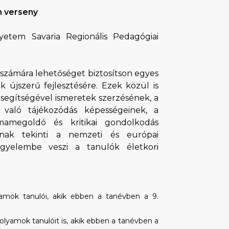
m verseny
tem Savaria Regionális Pedagógiai
 számára lehetőséget biztosítson egyes
 újszerű fejlesztésére. Ezek közül is
k segítségével ismeretek szerzésének, a
 való tájékozódás képességeinek, a
mamegoldó és kritikai gondolkodás
ának tekinti a nemzeti és európai
figyelembe veszi a tanulók életkori
lyamok tanulói, akik ebben a tanévben a 9.
vfolyamok tanulóit is, akik ebben a tanévben a