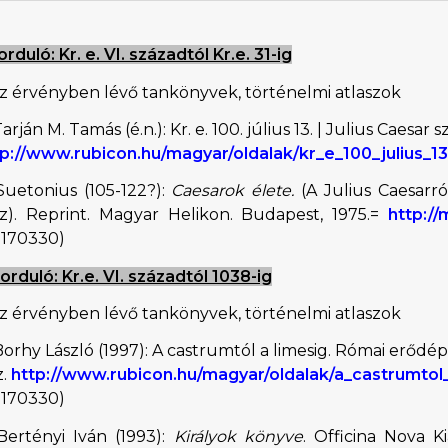
forduló: Kr. e. VI. századtól Kr.e. 31-ig
Az érvényben lévő tankönyvek, történelmi atlaszok
Tarján M. Tamás (é.n.): Kr. e. 100. július 13. | Julius Caesar 
tp://www.rubicon.hu/magyar/oldalak/kr_e_100_julius_13
Suetonius (105-122?):
Caesarok élete.
(A Julius Caesarról 
sz). Reprint. Magyar Helikon. Budapest, 1975.=
http:/
0170330)
forduló: Kr.e. VI. századtól 1038-ig
Az érvényben lévő tankönyvek, történelmi atlaszok
Borhy László (1997): A castrumtól a limesig. Római erődép
z.
http://www.rubicon.hu/magyar/oldalak/a_castrumtol
0170330)
Bertényi Iván (1993):
Királyok könyve
. Officina Nova Ki