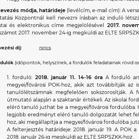
nevezés módja, határideje
(levélcím, e-mail cím): A vers
atási Központnál kell nevezni írásban az induló létszá
stai és elektronikus címe megjelölésével
2017. novem
tszámot 2017. november 24-ig megküldi az ELTE SRPSZK
ezési díj:
nincs
rdulók
(időpontok, helyszínek, a fordulók feladatainak rövid i
1. forduló:
2018. január 11. 14-16 óra
A forduló an
megyei/fővárosi POK-hoz, akik azt továbbítják az i
tanulólétszámnak megfelelően sokszorosítják. A f
útmutató alapján a szaktanár értékeli. Az iskolai fo
elérő tanuló juthat be a megyei/fővárosi fordulóba. H
legjobb eredményt elérő tanuló dolgozatát lehet felt
hoz, aki megállapítja a megyei/fővárosi fordulóba ju
A felterjesztés határideje: 2018. január 19. A POK
2018. január 26-ig megküldi az ELTE SRPSZKK-hoz.