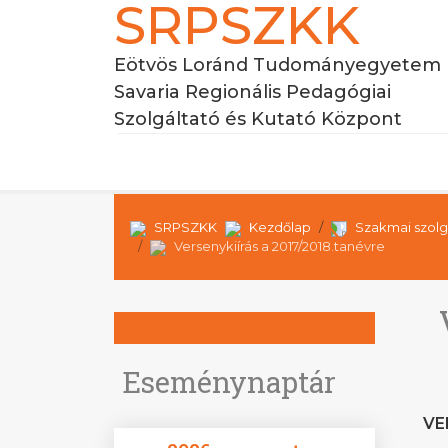
SRPSZKK
Eötvös Loránd Tudományegyetem
Savaria Regionális Pedagógiai
Szolgáltató és Kutató Központ
SRPSZKK
Kezdőlap
Szakmai szolg
Versenykiírás a 2017/2018.tanévre
Eseménynaptár
VE