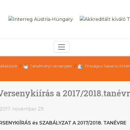
áltatások
Tanulmányi versenyek
Országos Savaria törté
Versenykiírás a 2017/2018.tanév
2017. november 29.
RSENYKIÍRÁS és SZABÁLYZAT A 2017/2018. TANÉVRE