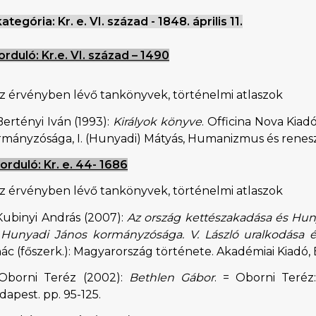
 kategória: Kr. e. VI. század - 1848. április 11.
forduló: Kr.e. VI. század – 1490
Az érvényben lévő tankönyvek, történelmi atlaszok
Bertényi Iván (1993):
Királyok könyve
. Officina Nova Kiad
rmányzósága, I. (Hunyadi) Mátyás, Humanizmus és renes
forduló: Kr. e. 44- 1686
Az érvényben lévő tankönyvek, történelmi atlaszok
Kubinyi András (2007):
Az ország kettészakadása és Hun
 Hunyadi János kormányzósága. V. László uralkodása és
ác (főszerk.): Magyarország története. Akadémiai Kiadó,
 Oborni Teréz (2002):
Bethlen Gábor
. = Oborni Teréz
apest. pp. 95-125.