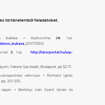
mes történelemből feladatokat.
lom bukása. =
Rubiconline.
28.
1.sz.
odalom_bukasa
(20170330)
rtál.
3.
1.sz.
http://okorportal.hu/wp-
rályom. Fekete Sas Kiadó, Budapest. pp 52-71.
rospolitikai reformjai
. = Romsics Ignác
 pp. 201-205.
idején
. = Bertényi Iván: Szent István és