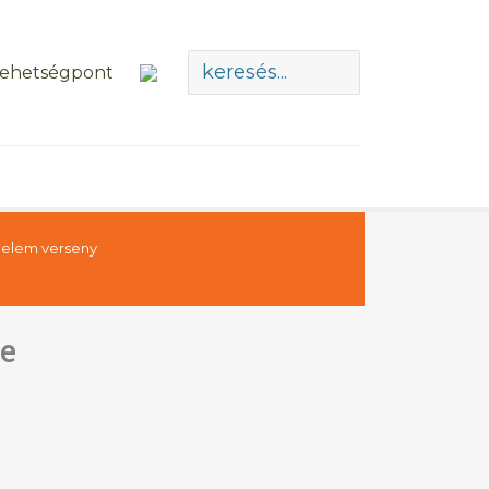
nelem verseny
re