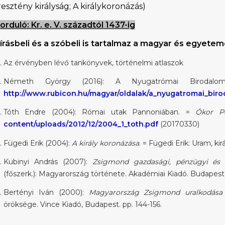
esztény királyság; A királykoronázás)
forduló: Kr. e. V. századtól 1437-ig
 írásbeli és a szóbeli is tartalmaz a magyar és egyete
Az érvényben lévő tankönyvek, történelmi atlaszok
Németh György (2016): A Nyugatrómai Biroda
http://www.rubicon.hu/magyar/oldalak/a_nyugatromai_bir
Tóth Endre (2004): Római utak Pannoniában. =
Ókor Po
content/uploads/2012/12/2004_1_toth.pdf
(20170330)
Fügedi Erik (2004):
A király koronázása
. = Fügedi Erik: Uram, ki
Kubinyi András (2007):
Zsigmond gazdasági, pénzügyi és vá
(főszerk.): Magyarország története. Akadémiai Kiadó. Budapest.
Bertényi Iván (2000):
Magyarország Zsigmond uralkodása 
öröksége. Vince Kiadó, Budapest. pp. 144-156.