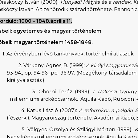
Draskóczy István (2000):
Hunyadi Mátyás és a rendek, Kü
skóczy István: A tizenötödik század története. Pannonica
forduló: 1000 – 1848.április 11.
ásbeli: egyetemes és magyar történelem
óbeli: magyar történelem 1458-1848.
1. Az érvényben lévő tankönyvek, történelmi atlaszok
2. Várkonyi Ágnes, R. (1999):
A királyi Magyarorszá
93-94., pp. 94-96., pp. 96-97.
Mozgékony társadalom. 
(
királyválasztás.)
3. Oborni Teréz (1999):
I. Rákóczi György
millenniumi arcképcsarnok.
Aquila Kiadó, Rubicon K
4. Katus László (2007):
A reformkor: a polgári á
(főszerk.): Magyarország története. Akadémiai Kiadó,
5. Völgyesi Orsolya és Szilágyi Márton (1999):
K
Nagy képes millenniumi arcképcsarnok. Aquila Kiadó,