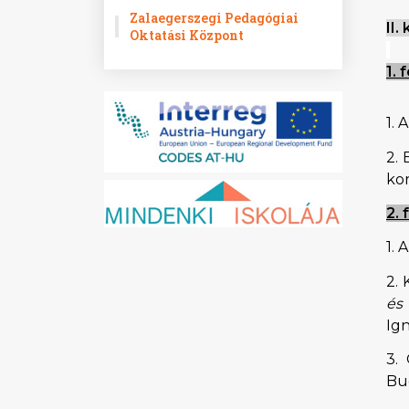
Zalaegerszegi Pedagógiai
II.
Oktatási Központ
1. 
1. 
2. 
ko
2. 
1. 
2. 
és
Ign
3.
Bud