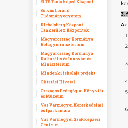
ELTE Tanárképző Központ
ker
Eötvös Loránd
3. 
Tudományegyetem
Klebelsberg Központ
Az
Tankerületi Központok
Magyarország Kormánya
Belügyminisztérium
Magyarország Kormánya
Kulturális és Innovációs
Minisztérium
Mindenki iskolája projekt
Oktatási Hivatal
Országos Pedagógiai Könyvtár
és Múzeum
Vas Vármegyei Kereskedelmi
és Iparkamara
Vas Vármegyei Szakképzési
Centrum