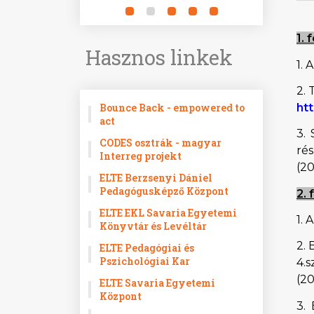
1. 
Hasznos linkek
1. 
2. 
Bounce Back - empowered to
ht
act
3. 
CODES osztrák - magyar
ré
Interreg projekt
(2
ELTE Berzsenyi Dániel
Pedagógusképző Központ
2. 
ELTE EKL Savaria Egyetemi
1. 
Könyvtár és Levéltár
2. 
ELTE Pedagógiai és
Pszichológiai Kar
4.s
(2
ELTE Savaria Egyetemi
Központ
3. 