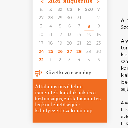
<
2026. augusztus
>
H
K
SZ
CS
P
SZO
V
27
28
29
30
31
1
2
A 
3
4
5
6
7
9
8
Sz
10
11
12
13
14
16
15
A 
17
18
19
20
21
22
23
tö
24
25
26
27
28
29
30
kie
31
1
2
3
4
5
6
sz
ko
Következő esemény:
ki
id
Általános önvédelmi
saj
ismeretek fiataloknak és a
biztonságos, zaklatásmentes
A v
légkör lehetőségei -
I. 
kihelyezett szakmai nap
évf
II.