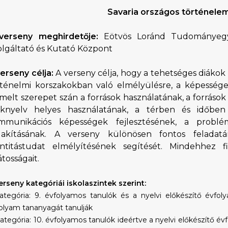
Savaria országos történele
verseny meghirdetője:
Eötvös Loránd Tudományegye
olgáltató és Kutató Központ
verseny célja:
A verseny célja, hogy a tehetséges diákok
rténelmi korszakokban való elmélyülésre, a képességek
melt szerepet szán a források használatának, a forráso
aknyelv helyes használatának, a térben és időben
mmunikációs képességek fejlesztésének, a problé
alakításának. A verseny különösen fontos feladat
entitástudat elmélyítésének segítését. Mindehhez 
átosságait.
erseny kategóriái iskolaszintek szerint:
kategória: 9. évfolyamos tanulók és a nyelvi előkészítő évfo
olyam tananyagát tanulják
 kategória: 10. évfolyamos tanulók ideértve a nyelvi előkészítő é