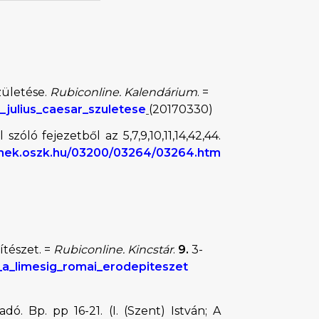
születése.
Rubiconline. Kalendárium
. =
_julius_caesar_szuletese
(20170330)
szóló fejezetből az 5,7,9,10,11,14,42,44.
/mek.oszk.hu/03200/03264/03264.htm
ítészet. =
Rubiconline. Kincstár
.
9.
3-
_a_limesig_romai_erodepiteszet
adó. Bp. pp 16-21. (I. (Szent) István; A