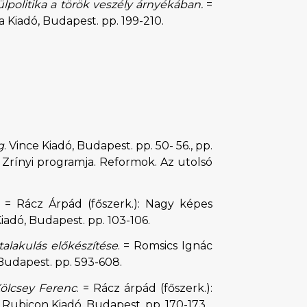
lpolitika a török veszély árnyékában.
=
 Kiadó, Budapest. pp. 199-210.
g
. Vince Kiadó, Budapest. pp. 50- 56., pp.
Zrínyi programja. Reformok. Az utolsó
. = Rácz Árpád (főszerk.): Nagy képes
iadó, Budapest. pp. 103-106.
talakulás előkészítése
. = Romsics Ignác
 Budapest. pp. 593-608.
ölcsey Ferenc
. = Rácz árpád (főszerk.):
 Rubicon Kiadó, Budapest. pp. 170-173.