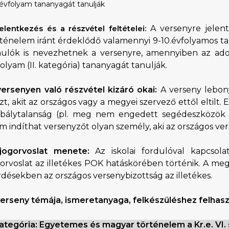
 évfolyam tananyagát tanulják
A versenyre jelen
elentkezés és a részvétel feltételei:
ténelem iránt érdeklődő valamennyi 9-10.évfolyamos tan
nulók is nevezhetnek a versenyre, amennyiben az adott
olyam (II. kategória) tananyagát tanulják.
versenyen való részvétel kizáró okai:
A verseny lebon
zt, akit az országos vagy a megyei szervező ettől eltilt. 
abálytalanság (pl. meg nem engedett segédeszközök ha
 indíthat versenyzőt olyan személy, aki az országos ver
i Béri Balogh Ádám
Hatos Ferenc Általános
jogorvoslat menete:
Az iskolai fordulóval kapcsola
os
Iskola és Alapfokú Művészeti
orvoslat az illetékes POK hatáskörében történik. A meg
diákjainak alkotásait
Iskola fiataljainak alkotásait
désekben az országos versenybizottság az illetékes.
ó képgaléria
bemutató képgaléria
lius 03.
2026. július 03.
verseny témája, ismeretanyaga, felkészüléshez felhasz
kategória: Egyetemes és magyar történelem a Kr.e. VI. 