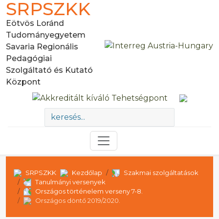
SRPSZKK
Eötvös Loránd
Tudományegyetem
Savaria Regionális
Pedagógiai
Szolgáltató és Kutató
Központ
SRPSZKK
Kezdőlap
Szakmai szolgáltatások
Tanulmányi versenyek
Országos történelem verseny 7-8.
Országos döntő 2019/2020.