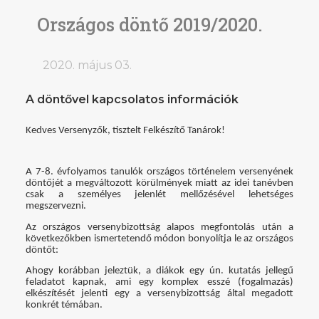
Országos döntő 2019/2020.
2020. május 03.
A döntővel kapcsolatos információk
Kedves Versenyzők, tisztelt Felkészítő Tanárok!
A 7-8. évfolyamos tanulók országos történelem versenyének
döntőjét a megváltozott körülmények miatt az idei tanévben
csak a személyes jelenlét mellőzésével lehetséges
megszervezni.
Az országos versenybizottság alapos megfontolás után a
következőkben ismertetendő módon bonyolítja le az országos
döntőt:
Ahogy korábban jeleztük, a diákok egy ún. kutatás jellegű
feladatot kapnak, ami egy komplex esszé (fogalmazás)
elkészítését jelenti egy a versenybizottság által megadott
konkrét témában.