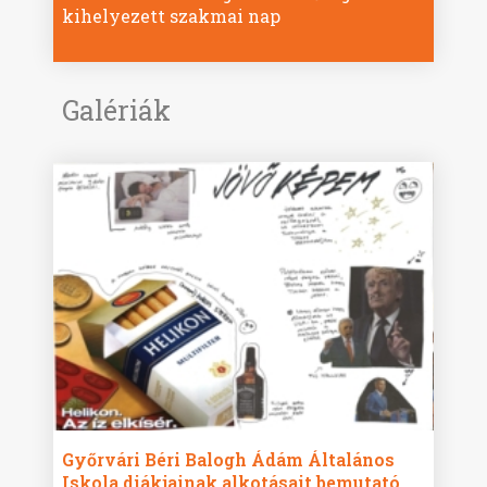
kihelyezett szakmai nap
Galériák
égi
Győrvári Béri Balogh Ádám Általános
Hato
sait
Iskola diákjainak alkotásait bemutató
Alap