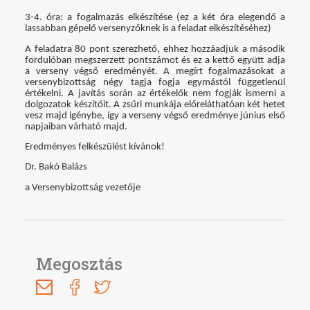
3-4. óra: a fogalmazás elkészítése (ez a két óra elegendő a
lassabban gépelő versenyzőknek is a feladat elkészítéséhez)
A feladatra 80 pont szerezhető, ehhez hozzáadjuk a második
fordulóban megszerzett pontszámot és ez a kettő együtt adja
a verseny végső eredményét. A megírt fogalmazásokat a
versenybizottság négy tagja fogja egymástól függetlenül
értékelni. A javítás során az értékelők nem fogják ismerni a
dolgozatok készítőit. A zsűri munkája előreláthatóan két hetet
vesz majd igénybe, így a verseny végső eredménye június első
napjaiban várható majd.
Eredményes felkészülést kívánok!
Dr. Bakó Balázs
a Versenybizottság vezetője
Megosztás