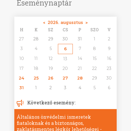
Eseménynaptár
<
2026. augusztus
>
H
K
SZ
CS
P
SZO
V
27
28
29
30
31
1
2
3
4
5
7
8
9
6
10
11
12
14
15
16
13
17
18
19
20
21
22
23
24
25
26
27
28
29
30
31
1
2
3
4
5
6
Következő esemény:
Általános önvédelmi ismeretek
fiataloknak és a biztonságos,
zaklatásmentes légkör lehetőségei -