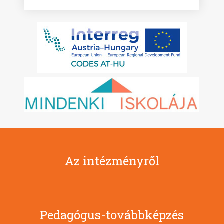
Az intézményről
Pedagógus-továbbképzés