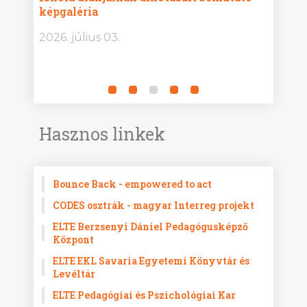
képgaléria
alko
2026. július 03.
2026.
Hasznos linkek
Bounce Back - empowered to act
CODES osztrák - magyar Interreg projekt
ELTE Berzsenyi Dániel Pedagógusképző
Központ
ELTE EKL Savaria Egyetemi Könyvtár és
Levéltár
ELTE Pedagógiai és Pszichológiai Kar