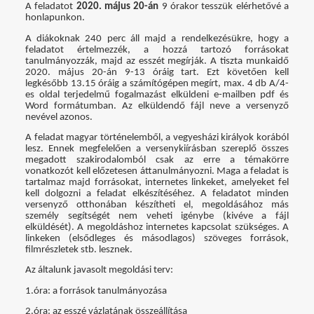
A feladatot
2020. május 20-án
9 órakor tesszük elérhetővé a
honlapunkon.
A diákoknak 240 perc áll majd a rendelkezésükre, hogy a
feladatot értelmezzék, a hozzá tartozó forrásokat
tanulmányozzák, majd az esszét megírják. A tiszta munkaidő
2020. május 20-án 9-13 óráig tart. Ezt követően kell
legkésőbb 13.15 óráig a számítógépen megírt, max. 4 db A/4-
es oldal terjedelmű fogalmazást elküldeni e-mailben pdf és
Word formátumban. Az elküldendő fájl neve a versenyző
nevével azonos.
A feladat magyar történelemből, a vegyesházi királyok korából
lesz. Ennek megfelelően a versenykiírásban szereplő összes
megadott szakirodalomból csak az erre a témakörre
vonatkozót kell előzetesen áttanulmányozni. Maga a feladat is
tartalmaz majd forrásokat, internetes linkeket, amelyeket fel
kell dolgozni a feladat elkészítéséhez. A feladatot minden
versenyző otthonában készítheti el, megoldásához más
személy segítségét nem veheti igénybe (kivéve a fájl
elküldését). A megoldáshoz internetes kapcsolat szükséges. A
linkeken (elsődleges és másodlagos) szöveges források,
filmrészletek stb. lesznek.
Az általunk javasolt megoldási terv:
1.óra: a források tanulmányozása
2.óra: az esszé vázlatának összeállítása