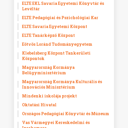
ELTE EKL Savaria Egyetemi Könyvtár és
Levéltár
ELTE Pedagógiai és Pszichológiai Kar
ELTE Savaria Egyetemi Központ
ELTE Tanárképző Központ
Eötvös Loránd Tudományegyetem
Klebelsberg Központ Tankerületi
Központok
Magyarország Kormánya
Belügyminisztérium
Magyarország Kormánya Kulturális és
Innovációs Minisztérium
Mindenki iskolája projekt
Oktatási Hivatal
Országos Pedagógiai Könyvtár és Múzeum
Vas Vármegyei Kereskedelmi és
Iparkamara