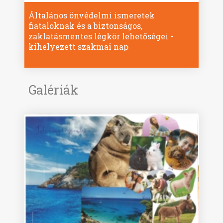
Általános önvédelmi ismeretek
fiataloknak és a biztonságos,
zaklatásmentes légkör lehetőségei -
kihelyezett szakmai nap
Galériák