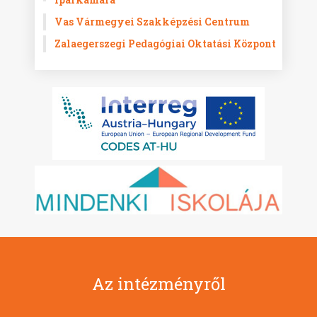
Vas Vármegyei Szakképzési Centrum
Zalaegerszegi Pedagógiai Oktatási Központ
Az intézményről