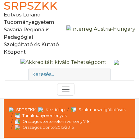
SRPSZKK
Eötvös Loránd
Tudományegyetem
Savaria Regionális
Pedagógiai
Szolgáltató és Kutató
Központ
SRPSZKK
Kezdőlap
Szakmai szolgáltatások
Tanulmányi versenyek
Országos történelem verseny 7-8.
Országos döntő 2015/2016