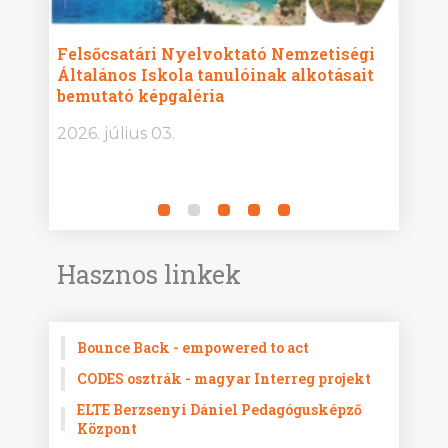
ise
Felsőcsatári Nyelvoktató Nemzetiségi
Győr
Általános Iskola tanulóinak alkotásait
Isko
bemutató képgaléria
képg
bor -
2026. július 03.
2026.
Hasznos linkek
Bounce Back - empowered to act
CODES osztrák - magyar Interreg projekt
ELTE Berzsenyi Dániel Pedagógusképző
Központ