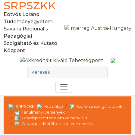
SRPSZKK
Eötvös Loránd
Tudományegyetem
Savaria Regionális
Pedagógiai
Szolgáltató és Kutató
Központ
SRPSZKK
Kezdőlap
Szakmai szolgáltatások
Tanulmányi versenyek
Országos történelem verseny 7-8.
Országos döntőbe jutott versenyzők