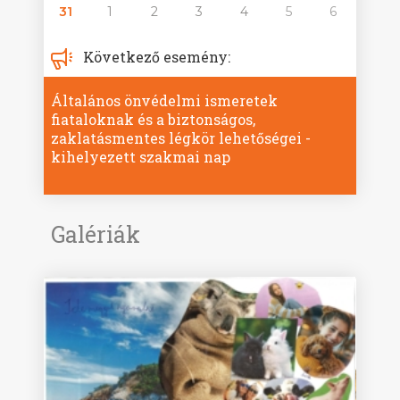
31
1
2
3
4
5
6
Következő esemény:
Általános önvédelmi ismeretek
fiataloknak és a biztonságos,
zaklatásmentes légkör lehetőségei -
kihelyezett szakmai nap
Galériák