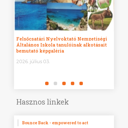
ise
Felsőcsatári Nyelvoktató Nemzetiségi
Győr
Általános Iskola tanulóinak alkotásait
Isko
bemutató képgaléria
képg
bor -
2026. július 03.
2026.
Hasznos linkek
Bounce Back - empowered to act