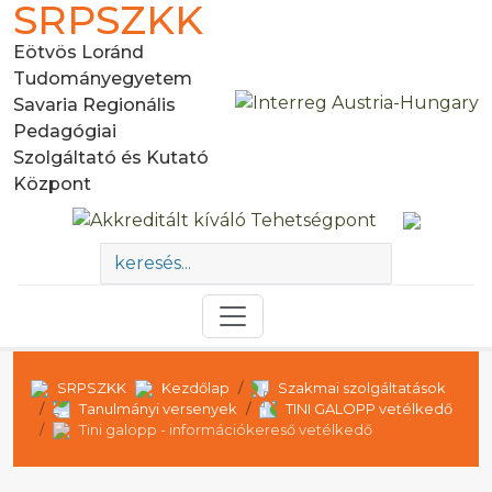
SRPSZKK
Eötvös Loránd
Tudományegyetem
Savaria Regionális
Pedagógiai
Szolgáltató és Kutató
Központ
SRPSZKK
Kezdőlap
Szakmai szolgáltatások
Tanulmányi versenyek
TINI GALOPP vetélkedő
Tini galopp - információkereső vetélkedő