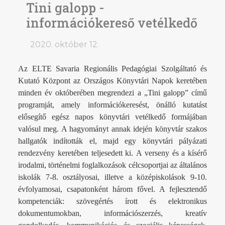
Tini galopp -
információkereső vetélkedő
2020. október 12.
Az ELTE Savaria Regionális Pedagógiai Szolgáltató és
Kutató Központ az Országos Könyvtári Napok keretében
minden év októberében megrendezi a „Tini galopp” című
programját, amely információkeresést, önálló kutatást
elősegítő egész napos könyvtári vetélkedő formájában
valósul meg. A hagyományt annak idején könyvtár szakos
hallgatók indították el, majd egy könyvtári pályázati
rendezvény keretében teljesedett ki.
A verseny és a kísérő
irodalmi, történelmi foglalkozások célcsoportjai az általános
iskolák 7-8. osztályosai, illetve a középiskolások 9-10.
évfolyamosai, csapatonként három fővel. A fejlesztendő
kompetenciák: szövegértés írott és elektronikus
dokumentumokban, információszerzés, kreatív