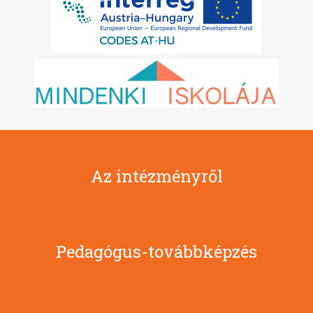
Az intézményről
Pedagógus-továbbképzés