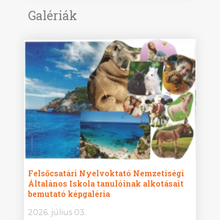
Galériák
ise
Felsőcsatári Nyelvoktató Nemzetiségi
Győr
Általános Iskola tanulóinak alkotásait
Isko
bemutató képgaléria
képg
bor -
2026. július 03.
2026.