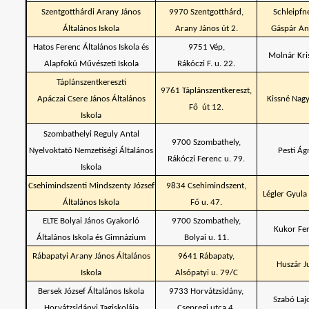
Szentgotthárdi Arany János
9970 Szentgotthárd,
Schleipfn
Általános Iskola
Arany János út 2.
Gáspár An
Hatos Ferenc Általános Iskola és
9751 Vép,
Molnár Kri
Alapfokú Művészeti Iskola
Rákóczi F. u. 22.
Táplánszentkereszti
9761 Táplánszentkereszt,
Apáczai Csere János Általános
Kissné Nagy
Fő út 12.
Iskola
Szombathelyi Reguly Antal
9700 Szombathely,
Nyelvoktató Nemzetiségi Általános
Pesti Ág
Rákóczi Ferenc u. 79.
Iskola
Csehimindszenti Mindszenty József
9834 Csehimindszent,
Légler Gyula
Általános Iskola
Fő u. 47.
ELTE Bolyai János Gyakorló
9700 Szombathely,
Kukor Fe
Általános Iskola és Gimnázium
Bolyai u. 11.
Rábapatyi Arany János Általános
9641 Rábapaty,
Huszár J
Iskola
Alsópatyi u. 79/C
Bersek József Általános Iskola
9733 Horvátzsidány,
Szabó Laj
Horvátzsidányi Tagiskolája
Csepregi utca 4.