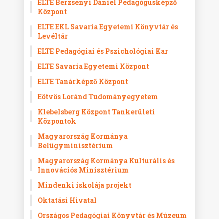
ELTE Berzsenyi Dániel Pedagógusképző
Központ
ELTE EKL Savaria Egyetemi Könyvtár és
Levéltár
ELTE Pedagógiai és Pszichológiai Kar
ELTE Savaria Egyetemi Központ
ELTE Tanárképző Központ
Eötvös Loránd Tudományegyetem
Klebelsberg Központ Tankerületi
Központok
Magyarország Kormánya
Belügyminisztérium
Magyarország Kormánya Kulturális és
Innovációs Minisztérium
Mindenki iskolája projekt
Oktatási Hivatal
Országos Pedagógiai Könyvtár és Múzeum