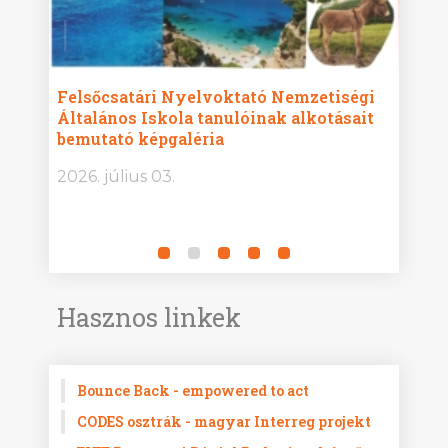
ise
Felsőcsatári Nyelvoktató Nemzetiségi
Győr
Általános Iskola tanulóinak alkotásait
Isko
bemutató képgaléria
képg
bor -
2026. július 03.
2026.
Hasznos linkek
Bounce Back - empowered to act
CODES osztrák - magyar Interreg projekt