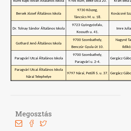
Rumi Rajki István Általános Iskola
9766 Rum, Béke utca 20.
Kraft Béla 
9730 Kőszeg,
Bersek József Általános Iskola
Kovácsné Sz
Táncsics M. u. 18.
9723 Gyöngyösfalu,
Dr. Tolnay Sándor Általános Iskola
Imre Juli
Kossuth u. 41.
9700 Szombathely,
Nagyné Ta
Gothard Jenő Általános Iskola
Benczúr Gyula út 10.
Ildikó
9700 Szombathely,
Paragvári Utcai Általános Iskola
Gergácz Gábo
Paragvári u. 2-4.
Paragvári Utcai Általános Iskola
9797 Nárai, Petőfi S. u. 37.
Gergácz Gábo
Nárai Telephelye
Megosztás