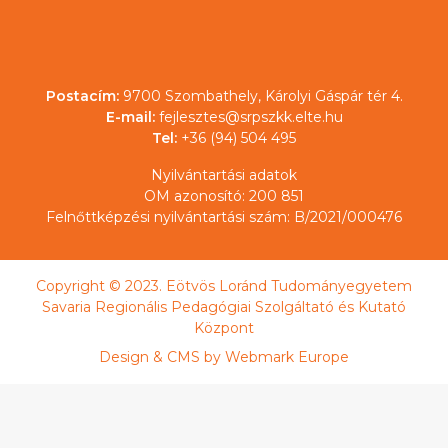
Postacím:
9700 Szombathely, Károlyi Gáspár tér 4.
E-mail:
fejlesztes@srpszkk.elte.hu
Tel:
+36 (94) 504 495
Nyilvántartási adatok
OM azonosító: 200 851
Felnőttképzési nyilvántartási szám: B/2021/000476
Copyright © 2023. Eötvös Loránd Tudományegyetem
Savaria Regionális Pedagógiai Szolgáltató és Kutató
Központ
Design & CMS by
Webmark Europe