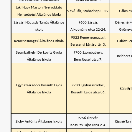
Jáki Nagy Márton Nyelvoktató
9798 Ják, Szabadnép u. 29.
Gálos Zs
Nemzetiségi Általános Iskola
Sárvári Nádasdy Tamás Általános
9600 Sárvár,
Dénesné 
Iskola
Alkotmány utca 22-24.
Gyöngy
9522 Kemenesmagasi,
Kemenesmagasi Általános Iskola
Halász Fe
Berzsenyi Lénárd tér 3.
Szombathelyi Derkovits Gyula
9700 Szombathely,
Reichert J
Általános Iskola
Bem József utca 7.
Egyházasrádóci Kossuth Lajos
9783 Egyházasrádóc,
Süle Eri
Általános Iskola
Kossuth Lajos utca 86.
9756 Ikervár,
Zichy Antónia Általános Iskola
Kissné Tarr
Kossuth Lajos utca 2-4.