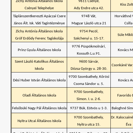
Zichy Antónia Általános Iskola
9611 Csénye,
Kiss Zol
Csényei Telephelye
Ady Endre utca 42.
Táplánszentkereszti Apáczai Csere
9748 Vát,
Horváthné V
János Ált. Isk. Váti Tagintézménye
Magyar László utca 21
Csilla
Zichy Antónia Általános Iskola
9754 Pecöl,
Süle Mikl
Gróf Erdődy Ferenc Tagiskolája
Széchenyi u. 15-17.
9776 Püspökmolnári,
Prinz Gyula Általános Iskola
Kovács M
Kossuth L.u.91.
Szent László Katolikus Általános
9600 Sárvár,
Csonkáné Var
Iskola
Dózsa György u. 28-30.
9700 Szombathely, Kőrösi
Dési Huber István Általános Iskola
Kovács A
Csoma Sándor u. 5.
9700 Szombathely,
Oladi Általános Iskola
Favorido 
Simon. I. u. 2-6.
Felsőbüki Nagy Pál Általános Iskola
9737 Bük, Eötvös u 1-3.
Baloghné Sim
9700 Szombathely,
Dr. Kalocsain
Nyitra Utcai Általános Iskola
Nyitra utca 15.
Éva