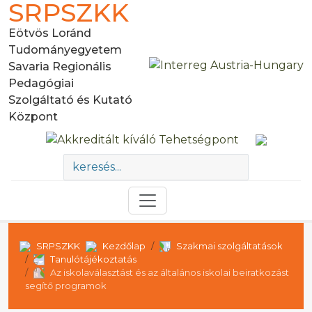
SRPSZKK
Eötvös Loránd
Tudományegyetem
Savaria Regionális
Pedagógiai
Szolgáltató és Kutató
Központ
SRPSZKK
Kezdőlap
Szakmai szolgáltatások
Tanulótájékoztatás
Az iskolaválasztást és az általános iskolai beiratkozást
segítő programok