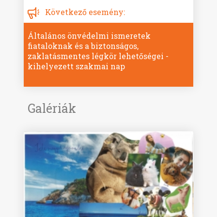
Következő esemény:
Általános önvédelmi ismeretek
fiataloknak és a biztonságos,
zaklatásmentes légkör lehetőségei -
kihelyezett szakmai nap
Galériák