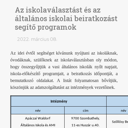
Az iskolaválasztást és az
általános iskolai beiratkozást
segítő programok
2022. március 08.
Az idei évtől segítséget kívánunk nyújtani az iskoláknak,
óvodáknak, szülőknek az iskolaválasztásban oly módon,
hogy összegyűjtjük a vasi általános iskolák nyílt napjait,
iskola-előkészítő programjait, a beiratkozás időpontját, a
bemutatkozó oldalakat. A listát folyamatosan bővítjük,
köszönjük az adatszolgáltatást az intézmények vezetőinek.
Intézmény
név
cím
név
Apáczai Waldorf
9700 Szombathely,
Szőllősy Be
Általános Iskola és AMI
11-es Huszár u.40.